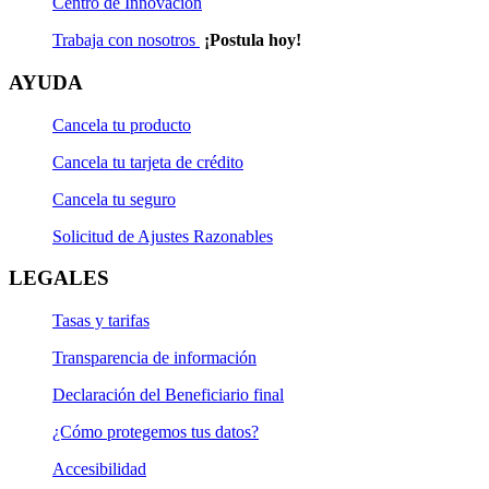
Certificado Registral Inmobiliario (CRI) del
Centro de Innovación
inmueble a financiar con vigencia no mayor a
Trabaja con nosotros
¡Postula hoy!
30 días calendario
AYUDA
Copia simple de la Hoja de Resumen (HR),
Cancela tu producto
Predio Urbano (PU) del año en curso emitido
por la municipalidad del inmueble que se dejará
Cancela tu tarjeta de crédito
en garantía.
Cancela tu seguro
Copia simple del
Título de Propiedad del
Solicitud de Ajustes Razonables
inmueble
que se dejará como garantía.
LEGALES
Documento de identidad vigente de ambos
propietarios del inmueble.
Tasas y tarifas
Transparencia de información
TEA para crédito en Soles: desde 8.9% hasta 20%.
Declaración del Beneficiario final
(Ver más)
TEA para crédito en Dólares: desde 7.9% hasta 20%.
¿Cómo protegemos tus datos?
(Ver más)
Accesibilidad