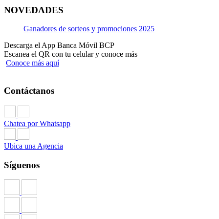
Ver más
NOVEDADES
Contratos, Formularios e Información Importante
Ganadores de sorteos y promociones 2025
Solicitud de Crédito con Garantía Hipotecaria
Descarga el App Banca Móvil BCP
Escanea el QR con tu celular y conoce más
Conoce más aquí
Calculadora
Seguro de protección financiera
Contáctanos
Listado de Notarias según Colegio de Notarios
Cartilla de Notarías – Staff BCP
Chatea por Whatsapp
Cartilla de Notarías – Ségún Colegio de Notarios
Ubica una Agencia
Formato de instrucción de pago
Síguenos
Pasos para endoso de la póliza de seguro de desgravamen e
inmueble
Lo que debes conocer sobre tus Créditos y Tarjetas de