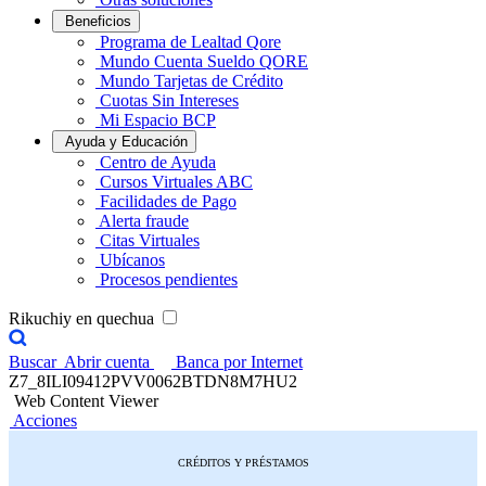
Beneficios
Programa de Lealtad Qore
Mundo Cuenta Sueldo QORE
Mundo Tarjetas de Crédito
Cuotas Sin Intereses
Mi Espacio BCP
Ayuda y Educación
Centro de Ayuda
Cursos Virtuales ABC
Facilidades de Pago
Alerta fraude
Citas Virtuales
Ubícanos
Procesos pendientes
Rikuchiy en quechua
Buscar
Abrir cuenta
Banca por Internet
Z7_8ILI09412PVV0062BTDN8M7HU2
Web Content Viewer
Acciones
CRÉDITOS Y PRÉSTAMOS