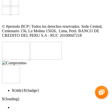
Crédito
Contrato de Crédito Efectivo con Garantía Hipotecaria
Contrato de Crédito Efectivo con Garantía Hipotecaria Existente
© #periodo BCP | Todos los derechos reservados. Sede Central,
Centenario 156, La Molina 15026, Lima, Perú. BANCO DE
Hoja Resumen de Crédito Efectivo con Garantía Hipotecaria
CREDITO DEL PERU S.A - RUC 20100047218
Declaración de Salud
Fórmulas y ejemplos explicativos
Seguro de inmueble de uso mixto
Seguro de inmueble de uso vivienda
Seguro desgravamen con retorno Crédito Efectivo con
Garantía Hipotecaria
${title}
${badge}
Seguro desgravamen de Crédito Efectivo con Garantía
${loading}
Hipotecaria