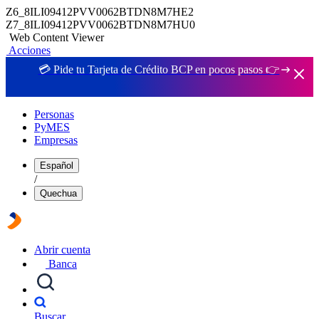
Z6_8ILI09412PVV0062BTDN8M7HE2
Z7_8ILI09412PVV0062BTDN8M7HU0
Web Content Viewer
Acciones
💳 Pide tu Tarjeta de Crédito BCP en pocos pasos 👉
Personas
PyMES
Empresas
Español
/
Quechua
Abrir cuenta
Banca
Buscar