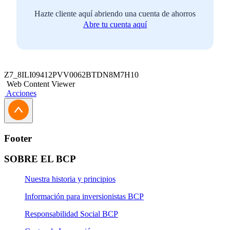
los últimos 4 meses de pago (aplica para cada una de
Hazte cliente aquí abriendo una cuenta de ahorros
las partes).
Abre tu cuenta aquí
En caso seas trabajador independiente (Renta 4ta
categoría):
presentar la copia del
Formulario de
pago de Impuesto a la Renta
de los últimos tres
meses. También deberás adjuntar una copia de la
Z7_8ILI09412PVV0062BTDN8M7H10
última
declaración jurada
y la hoja de
RUC
.
Web Content Viewer
Documentación del inmueble:
Acciones
Certificado Registral Inmobiliario (CRI) del
inmueble a financiar con vigencia no mayor a
30 días calendario.
Footer
Copia simple de la Hoja de Resumen (HR),
SOBRE EL BCP
Predio Urbano (PU) del año en curso emitido
por la municipalidad del inmueble que se dejará
Nuestra historia y principios
en garantía (aplica para cada una de las partes).
Información para inversionistas BCP
Responsabilidad Social BCP
Documentación del inmueble: