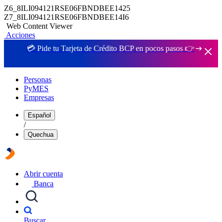
Z6_8ILI094121RSE06FBNDBEE1425
Z7_8ILI094121RSE06FBNDBEE14I6
Web Content Viewer
Acciones
💳 Pide tu Tarjeta de Crédito BCP en pocos pasos 👉
Personas
PyMES
Empresas
Español
/
Quechua
Abrir cuenta
Banca
Buscar