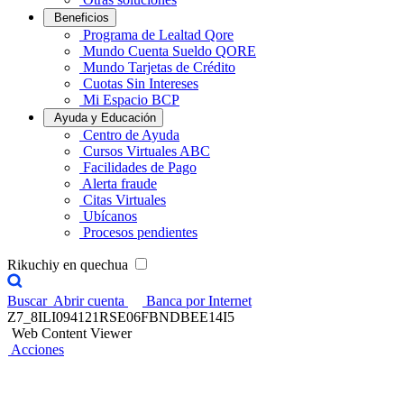
Beneficios
Programa de Lealtad Qore
Mundo Cuenta Sueldo QORE
Mundo Tarjetas de Crédito
Cuotas Sin Intereses
Mi Espacio BCP
Ayuda y Educación
Centro de Ayuda
Cursos Virtuales ABC
Facilidades de Pago
Alerta fraude
Citas Virtuales
Ubícanos
Procesos pendientes
Rikuchiy en quechua
Buscar
Abrir cuenta
Banca por Internet
Z7_8ILI094121RSE06FBNDBEE14I5
Web Content Viewer
Acciones
Curso Gratuito para