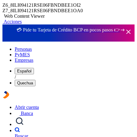
Z6_8ILI094121RSE06FBNDBEE1OI2
Z7_8ILI094121RSE06FBNDBEE1OA0
Web Content Viewer
Acciones
💳 Pide tu Tarjeta de Crédito BCP en pocos pasos 👉
Personas
PyMES
Empresas
Español
/
Quechua
Abrir cuenta
Banca
Buscar