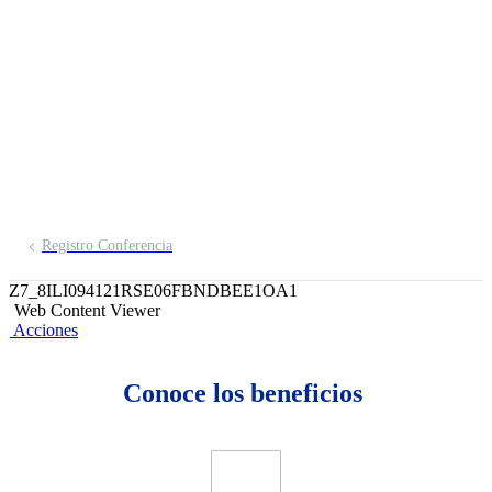
Salvador de Contigo
Emprendedor BCP
Registro Conferencia
Z7_8ILI094121RSE06FBNDBEE1OA1
Web Content Viewer
Acciones
Conoce los beneficios