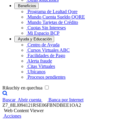
Beneficios
Programa de Lealtad Qore
Mundo Cuenta Sueldo QORE
Mundo Tarjetas de Crédito
Cuotas Sin Intereses
Mi Espacio BCP
Ayuda y Educación
Centro de Ayuda
Cursos Virtuales ABC
Facilidades de Pago
Alerta fraude
Citas Virtuales
Ubícanos
Procesos pendientes
Rikuchiy en quechua
Buscar
Abrir cuenta
Banca por Internet
Z7_8ILI094121RSE06FBNDBEE1OA2
Web Content Viewer
Acciones
Aprende con