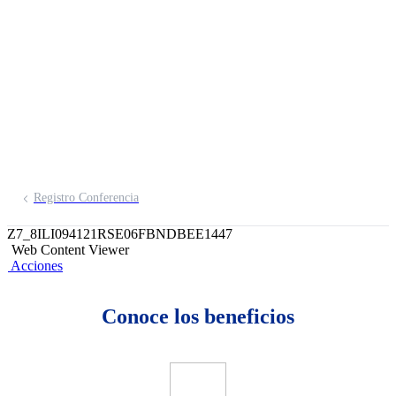
emprendedores por
WhatsApp
Inscríbete aquí
Registro Conferencia
Z7_8ILI094121RSE06FBNDBEE1447
Web Content Viewer
Acciones
Conoce los beneficios