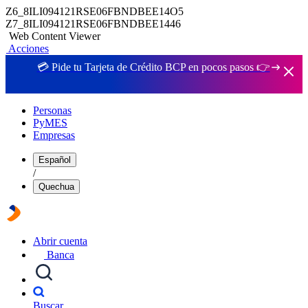
Z6_8ILI094121RSE06FBNDBEE14O5
Z7_8ILI094121RSE06FBNDBEE1446
Web Content Viewer
Acciones
💳 Pide tu Tarjeta de Crédito BCP en pocos pasos 👉
Personas
PyMES
Empresas
Español
/
Quechua
Abrir cuenta
Banca
Buscar