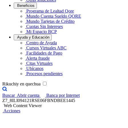
Beneficios
Programa de Lealtad Qore
Mundo Cuenta Sueldo QORE
Mundo Tarjetas de Crédito
Cuotas Sin Intereses
Mi Espacio BCP
Ayuda y Educación
Centro de Ayuda
Cursos Virtuales ABC
Facilidades de Pago
Alerta fraude
Citas Virtuales
Ubícanos
Procesos pendientes
Rikuchiy en quechua
Buscar
Abrir cuenta
Banca por Internet
Z7_8ILI094121RSE06FBNDBEE1445
Web Content Viewer
Acciones
Curso Gratuito para