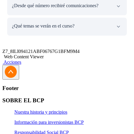
¿Desde qué número recibiré comunicaciones?​
Como parte de un nuevo curso del Programa Contigo
¿Qué temas se verán en el curso?​
Emprendedor BCP, te proporcionamos un WhatsApp
oficial autorizado para este curso: +51 969 827 403. Este
número será utilizado exclusivamente para las
En este curso aprenderás de herramientas digitales, y
comunicaciones relacionadas con este curso de
consejos para ordenar las finanzas de tu negocio.​
Z7_8ILI094121ABF06767G1BFM9M4
capacitaciones.
Web Content Viewer
Acciones
¡Agrega este número a tus contactos para asegurarte de
que estás recibiendo nuestros mensajes oficiales!​
Footer
SOBRE EL BCP
Nuestra historia y principios
Información para inversionistas BCP
Responsabilidad Social BCP