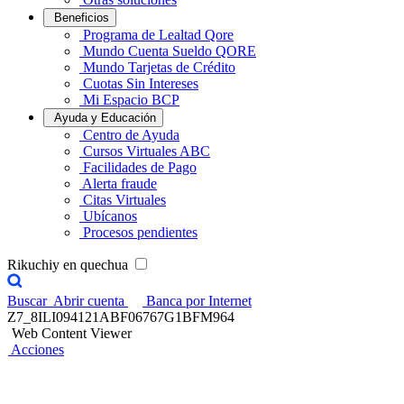
Beneficios
Programa de Lealtad Qore
Mundo Cuenta Sueldo QORE
Mundo Tarjetas de Crédito
Cuotas Sin Intereses
Mi Espacio BCP
Ayuda y Educación
Centro de Ayuda
Cursos Virtuales ABC
Facilidades de Pago
Alerta fraude
Citas Virtuales
Ubícanos
Procesos pendientes
Rikuchiy en quechua
Buscar
Abrir cuenta
Banca por Internet
Z7_8ILI094121ABF06767G1BFM964
Web Content Viewer
Acciones
Emprende con BCP​