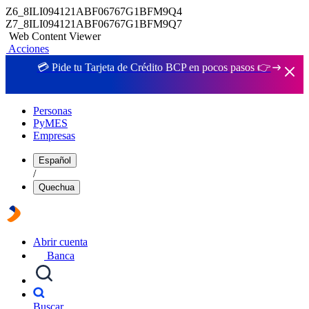
Z6_8ILI094121ABF06767G1BFM9Q4
Z7_8ILI094121ABF06767G1BFM9Q7
Web Content Viewer
Acciones
💳 Pide tu Tarjeta de Crédito BCP en pocos pasos 👉
Personas
PyMES
Empresas
Español
/
Quechua
Abrir cuenta
Banca
Buscar