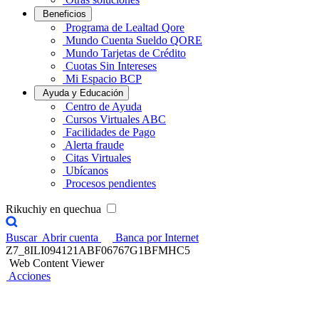
Beneficios
Programa de Lealtad Qore
Mundo Cuenta Sueldo QORE
Mundo Tarjetas de Crédito
Cuotas Sin Intereses
Mi Espacio BCP
Ayuda y Educación
Centro de Ayuda
Cursos Virtuales ABC
Facilidades de Pago
Alerta fraude
Citas Virtuales
Ubícanos
Procesos pendientes
Rikuchiy en quechua
Buscar
Abrir cuenta
Banca por Internet
Z7_8ILI094121ABF06767G1BFMHC5
Web Content Viewer
Acciones
Premio Contigo