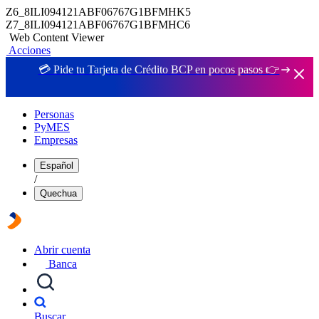
Z6_8ILI094121ABF06767G1BFMHK5
Z7_8ILI094121ABF06767G1BFMHC6
Web Content Viewer
Acciones
💳 Pide tu Tarjeta de Crédito BCP en pocos pasos 👉
Personas
PyMES
Empresas
Español
/
Quechua
Abrir cuenta
Banca
Buscar