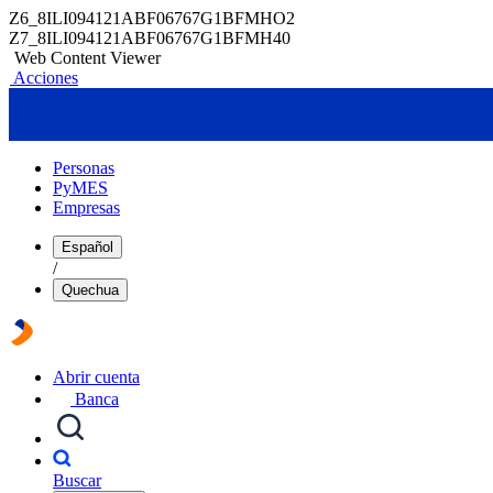
Z6_8ILI094121ABF06767G1BFMHO2
Z7_8ILI094121ABF06767G1BFMH40
Web Content Viewer
Acciones
Personas
PyMES
Empresas
Español
/
Quechua
Abrir cuenta
Banca
Buscar