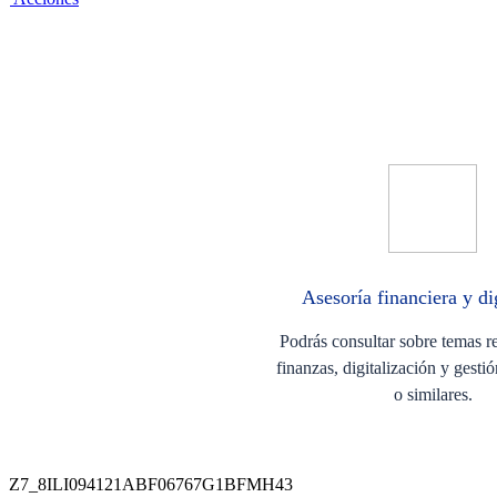
Asesoría financiera y di
Podrás consultar sobre temas r
finanzas, digitalización y gesti
o similares.
Z7_8ILI094121ABF06767G1BFMH43