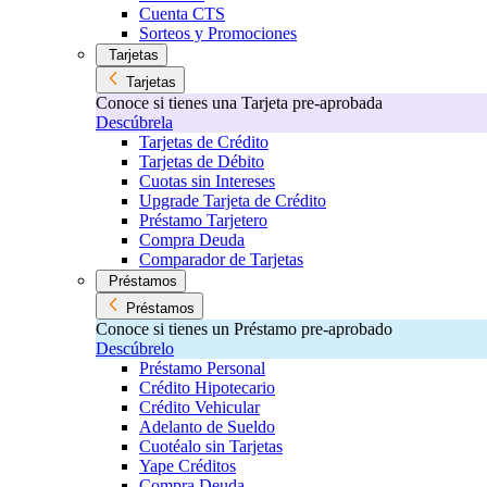
Cuenta CTS
Sorteos y Promociones
Tarjetas
Tarjetas
Conoce si tienes una Tarjeta pre-aprobada
Descúbrela
Tarjetas de Crédito
Tarjetas de Débito
Cuotas sin Intereses
Upgrade Tarjeta de Crédito
Préstamo Tarjetero
Compra Deuda
Comparador de Tarjetas
Préstamos
Préstamos
Conoce si tienes un Préstamo pre-aprobado
Descúbrelo
Préstamo Personal
Crédito Hipotecario
Crédito Vehicular
Adelanto de Sueldo
Cuotéalo sin Tarjetas
Yape Créditos
Compra Deuda