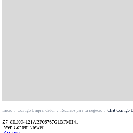
Aprende con Salvado
Contigo Emprended
BCP
Inicio
Contigo Emprendedor
Recursos para tu negocio
Chat Contigo 
Z7_8ILI094121ABF06767G1BFMH41
Web Content Viewer
Acciones