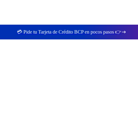
💳 Pide tu Tarjeta de Crédito BCP en pocos pasos 👉