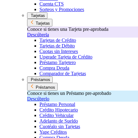
Cuenta CTS
Sorteos y Promociones
Tarjetas
Tarjetas
Conoce si tienes una Tarjeta pre-aprobada
Descúbrela
Tarjetas de Crédito
Tarjetas de Débito
Cuotas sin Intereses
Upgrade Tarjeta de Crédito
Préstamo Tarjetero
Compra Deuda
Comparador de Tarjetas
Préstamos
Préstamos
Conoce si tienes un Préstamo pre-aprobado
Descúbrelo
Préstamo Personal
Crédito Hipotecario
Crédito Vehicular
Adelanto de Sueldo
Cuotéalo sin Tarjetas
Yape Créditos
Compra Deuda