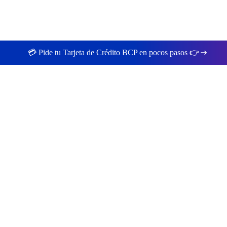
💳 Pide tu Tarjeta de Crédito BCP en pocos pasos 👉