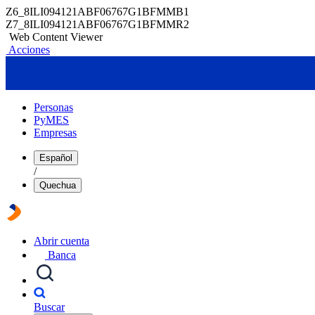
Z6_8ILI094121ABF06767G1BFMMB1
Z7_8ILI094121ABF06767G1BFMMR2
Web Content Viewer
Acciones
Personas
PyMES
Empresas
Español
/
Quechua
Abrir cuenta
Banca
Buscar