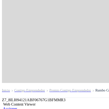
Rumbo emprendedo
Madurez financiera
Inicio
Contigo Emprendedor
Premio Contigo Emprendedor
Rumbo Co
Z7_8ILI094121ABF06767G1BFMMR3
Web Content Viewer
Acciones