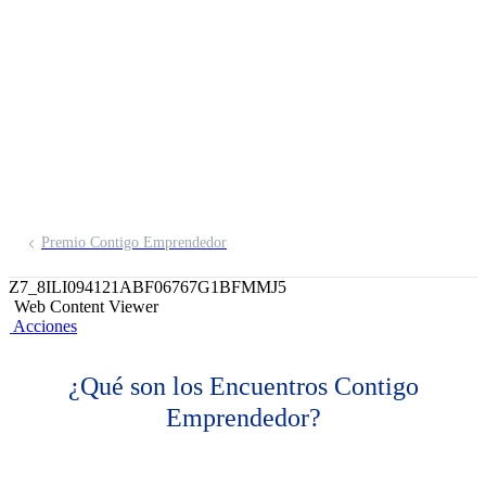
Emprendedor
Espacios que acompañan el crecimiento
de tu negocio
Premio Contigo Emprendedor
Z7_8ILI094121ABF06767G1BFMMJ5
Web Content Viewer
Acciones
¿Qué son los Encuentros Contigo
Emprendedor?