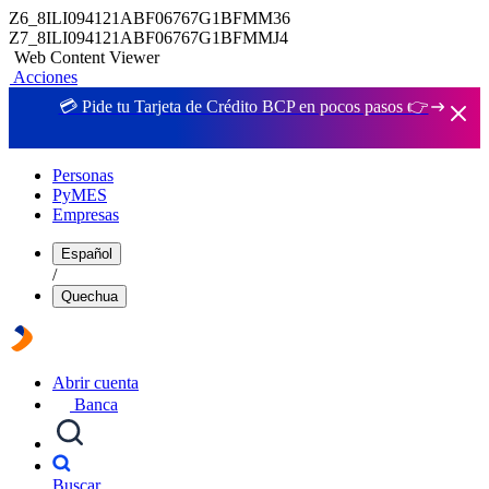
Z6_8ILI094121ABF06767G1BFMM36
Z7_8ILI094121ABF06767G1BFMMJ4
Web Content Viewer
Acciones
💳 Pide tu Tarjeta de Crédito BCP en pocos pasos 👉
Personas
PyMES
Empresas
Español
/
Quechua
Abrir cuenta
Banca
Buscar