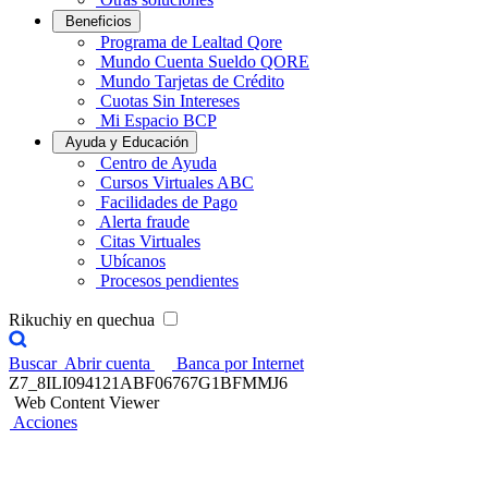
Beneficios
Programa de Lealtad Qore
Mundo Cuenta Sueldo QORE
Mundo Tarjetas de Crédito
Cuotas Sin Intereses
Mi Espacio BCP
Ayuda y Educación
Centro de Ayuda
Cursos Virtuales ABC
Facilidades de Pago
Alerta fraude
Citas Virtuales
Ubícanos
Procesos pendientes
Rikuchiy en quechua
Buscar
Abrir cuenta
Banca por Internet
Z7_8ILI094121ABF06767G1BFMMJ6
Web Content Viewer
Acciones
Encuentros Contigo