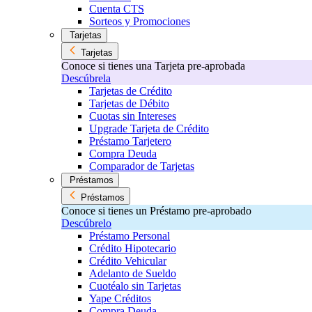
Cuenta CTS
Sorteos y Promociones
Tarjetas
Tarjetas
Conoce si tienes una Tarjeta pre-aprobada
Descúbrela
Tarjetas de Crédito
Tarjetas de Débito
Cuotas sin Intereses
Upgrade Tarjeta de Crédito
Préstamo Tarjetero
Compra Deuda
Comparador de Tarjetas
Préstamos
Préstamos
Conoce si tienes un Préstamo pre-aprobado
Descúbrelo
Préstamo Personal
Crédito Hipotecario
Crédito Vehicular
Adelanto de Sueldo
Cuotéalo sin Tarjetas
Yape Créditos
Compra Deuda