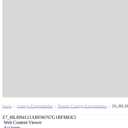
Capacitación a travé
WhatsApp
Inscríbete aquí
Inicio
Contigo Emprendedor
Premio Contigo Emprendedor
Z6_8ILI
Z7_8ILI094121ABF06767G1BFMEK5
Web Content Viewer
Acciones