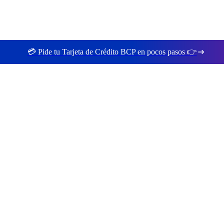
💳 Pide tu Tarjeta de Crédito BCP en pocos pasos 👉