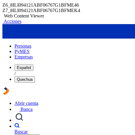
Z6_8ILI094121ABF06767G1BFME46
Z7_8ILI094121ABF06767G1BFMEK4
Web Content Viewer
Acciones
Personas
PyMES
Empresas
Español
/
Quechua
Abrir cuenta
Banca
Buscar