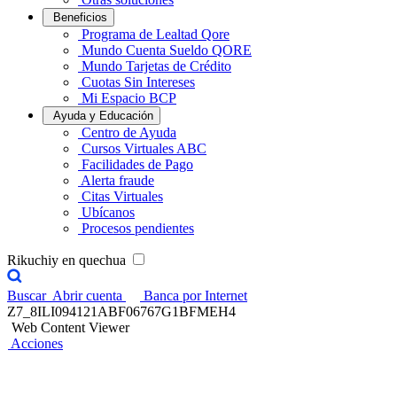
Beneficios
Programa de Lealtad Qore
Mundo Cuenta Sueldo QORE
Mundo Tarjetas de Crédito
Cuotas Sin Intereses
Mi Espacio BCP
Ayuda y Educación
Centro de Ayuda
Cursos Virtuales ABC
Facilidades de Pago
Alerta fraude
Citas Virtuales
Ubícanos
Procesos pendientes
Rikuchiy en quechua
Buscar
Abrir cuenta
Banca por Internet
Z7_8ILI094121ABF06767G1BFMEH4
Web Content Viewer
Acciones
Contigo Agente