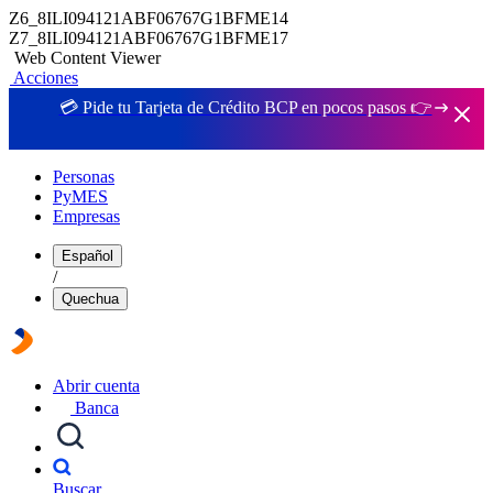
Z6_8ILI094121ABF06767G1BFME14
Z7_8ILI094121ABF06767G1BFME17
Web Content Viewer
Acciones
💳 Pide tu Tarjeta de Crédito BCP en pocos pasos 👉
Personas
PyMES
Empresas
Español
/
Quechua
Abrir cuenta
Banca
Buscar