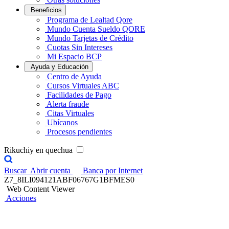
Beneficios
Programa de Lealtad Qore
Mundo Cuenta Sueldo QORE
Mundo Tarjetas de Crédito
Cuotas Sin Intereses
Mi Espacio BCP
Ayuda y Educación
Centro de Ayuda
Cursos Virtuales ABC
Facilidades de Pago
Alerta fraude
Citas Virtuales
Ubícanos
Procesos pendientes
Rikuchiy en quechua
Buscar
Abrir cuenta
Banca por Internet
Z7_8ILI094121ABF06767G1BFMES0
Web Content Viewer
Acciones
Contigo Agente