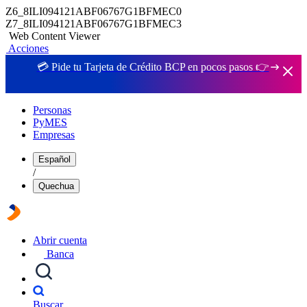
Z6_8ILI094121ABF06767G1BFMEC0
Z7_8ILI094121ABF06767G1BFMEC3
Web Content Viewer
Acciones
💳 Pide tu Tarjeta de Crédito BCP en pocos pasos 👉
Personas
PyMES
Empresas
Español
/
Quechua
Abrir cuenta
Banca
Buscar