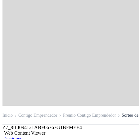
Capacitación a travé
WhatsApp
Inscríbete aquí
Inicio
Contigo Emprendedor
Premio Contigo Emprendedor
Sorteo de
Z7_8ILI094121ABF06767G1BFMEE4
Web Content Viewer
Acciones