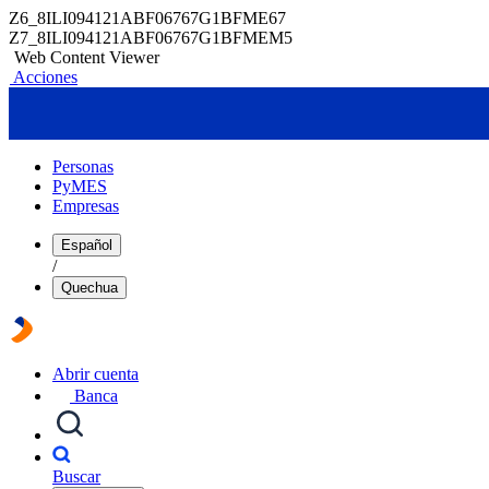
Z6_8ILI094121ABF06767G1BFME67
Z7_8ILI094121ABF06767G1BFMEM5
Web Content Viewer
Acciones
Personas
PyMES
Empresas
Español
/
Quechua
Abrir cuenta
Banca
Buscar