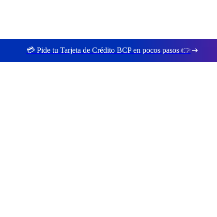
💳 Pide tu Tarjeta de Crédito BCP en pocos pasos 👉