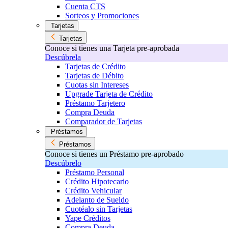
Cuenta CTS
Sorteos y Promociones
Tarjetas
Tarjetas
Conoce si tienes una Tarjeta pre-aprobada
Descúbrela
Tarjetas de Crédito
Tarjetas de Débito
Cuotas sin Intereses
Upgrade Tarjeta de Crédito
Préstamo Tarjetero
Compra Deuda
Comparador de Tarjetas
Préstamos
Préstamos
Conoce si tienes un Préstamo pre-aprobado
Descúbrelo
Préstamo Personal
Crédito Hipotecario
Crédito Vehicular
Adelanto de Sueldo
Cuotéalo sin Tarjetas
Yape Créditos
Compra Deuda