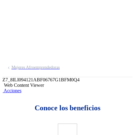
Inscríbete aquí
Mujeres Afroemprendedoras
Z7_8ILI094121ABF06767G1BFM0Q4
Web Content Viewer
Acciones
Conoce los beneficios