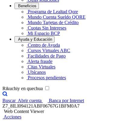
Beneficios
Programa de Lealtad Qore
Mundo Cuenta Sueldo QORE
Mundo Tarjetas de Crédito
Cuotas Sin Intereses
Mi Espacio BCP
Ayuda y Educación
Centro de Ayuda
Cursos Virtuales ABC
Facilidades de Pago
Alerta fraude
Citas Virtuales
Ubícanos
Procesos pendientes
Rikuchiy en quechua
Buscar
Abrir cuenta
Banca por Internet
Z7_8ILI094121ABF06767G1BFM0A7
Web Content Viewer
Acciones
Contigo Agente