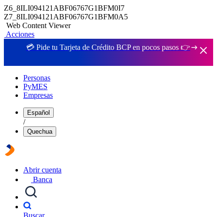
Z6_8ILI094121ABF06767G1BFM0I7
Z7_8ILI094121ABF06767G1BFM0A5
Web Content Viewer
Acciones
💳 Pide tu Tarjeta de Crédito BCP en pocos pasos 👉
Personas
PyMES
Empresas
Español
/
Quechua
Abrir cuenta
Banca
Buscar