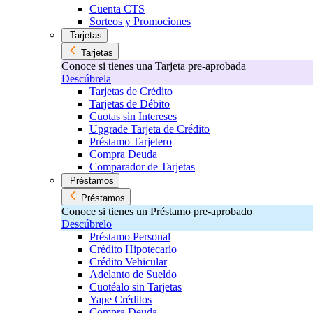
Cuenta CTS
Sorteos y Promociones
Tarjetas
Tarjetas
Conoce si tienes una Tarjeta pre-aprobada
Descúbrela
Tarjetas de Crédito
Tarjetas de Débito
Cuotas sin Intereses
Upgrade Tarjeta de Crédito
Préstamo Tarjetero
Compra Deuda
Comparador de Tarjetas
Préstamos
Préstamos
Conoce si tienes un Préstamo pre-aprobado
Descúbrelo
Préstamo Personal
Crédito Hipotecario
Crédito Vehicular
Adelanto de Sueldo
Cuotéalo sin Tarjetas
Yape Créditos
Compra Deuda