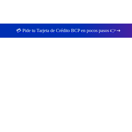
💳 Pide tu Tarjeta de Crédito BCP en pocos pasos 👉