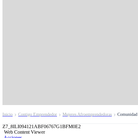
Conoce a nuestra
comunidad de
microempresarias
Únete a nuestra comunidad de empresarias
Inscríbete aquí
Inicio
Contigo Emprendedor
Mujeres Afroemprendedoras
Comunidad 
Z7_8ILI094121ABF06767G1BFM0E2
Web Content Viewer
Acciones