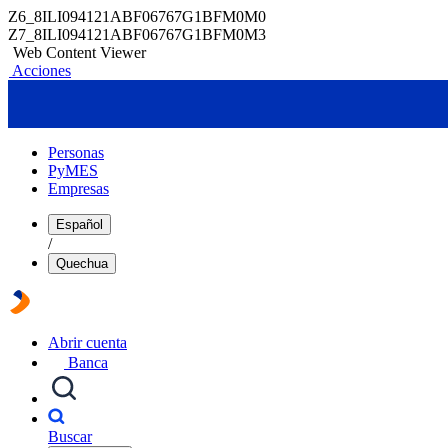
Z6_8ILI094121ABF06767G1BFM0M0
Z7_8ILI094121ABF06767G1BFM0M3
Web Content Viewer
Acciones
Personas
PyMES
Empresas
Español
/
Quechua
Abrir cuenta
Banca
Buscar