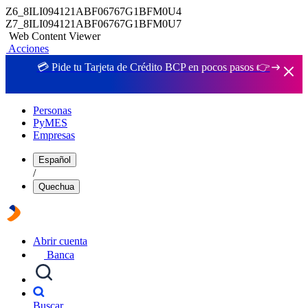
Z6_8ILI094121ABF06767G1BFM0U4
Z7_8ILI094121ABF06767G1BFM0U7
Web Content Viewer
Acciones
💳 Pide tu Tarjeta de Crédito BCP en pocos pasos 👉
Personas
PyMES
Empresas
Español
/
Quechua
Abrir cuenta
Banca
Buscar