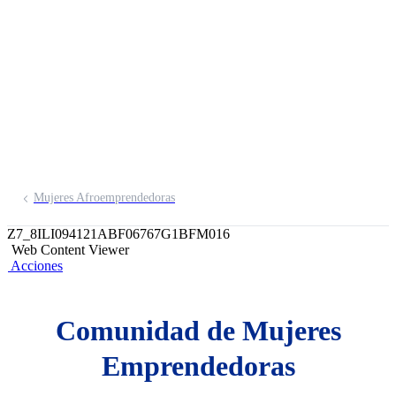
comunidad de
microempresarias
Únete a nuestra comunidad de
empresarias
Inscríbete aquí
Mujeres Afroemprendedoras
Z7_8ILI094121ABF06767G1BFM016
Web Content Viewer
Acciones
Comunidad de Mujeres
Emprendedoras