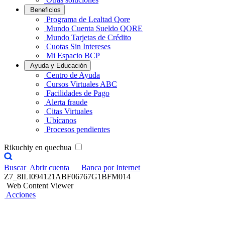
Beneficios
Programa de Lealtad Qore
Mundo Cuenta Sueldo QORE
Mundo Tarjetas de Crédito
Cuotas Sin Intereses
Mi Espacio BCP
Ayuda y Educación
Centro de Ayuda
Cursos Virtuales ABC
Facilidades de Pago
Alerta fraude
Citas Virtuales
Ubícanos
Procesos pendientes
Rikuchiy en quechua
Buscar
Abrir cuenta
Banca por Internet
Z7_8ILI094121ABF06767G1BFM014
Web Content Viewer
Acciones
Conoce a nuestra