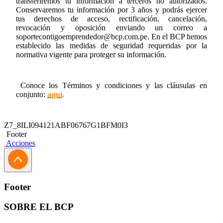
transferiremos tu información a terceros no autorizados.
Conservaremos tu información por 3 años y podrás ejercer
tus derechos de acceso, rectificación, cancelación,
revocación y oposición enviando un correo a
soportecontigoemprendedor@bcp.com.pe
. En el BCP hemos
establecido las medidas de seguridad requeridas por la
normativa vigente para proteger su información.
Conoce los Términos y condiciones y las cláusulas en
conjunto:
aquí
.
Z7_8ILI094121ABF06767G1BFM0I3
Footer
Acciones
Footer
SOBRE EL BCP