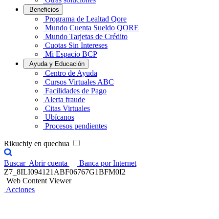
Beneficios
Programa de Lealtad Qore
Mundo Cuenta Sueldo QORE
Mundo Tarjetas de Crédito
Cuotas Sin Intereses
Mi Espacio BCP
Ayuda y Educación
Centro de Ayuda
Cursos Virtuales ABC
Facilidades de Pago
Alerta fraude
Citas Virtuales
Ubícanos
Procesos pendientes
Rikuchiy en quechua
Buscar
Abrir cuenta
Banca por Internet
Z7_8ILI094121ABF06767G1BFM0I2
Web Content Viewer
Acciones
Curso Gratuito para