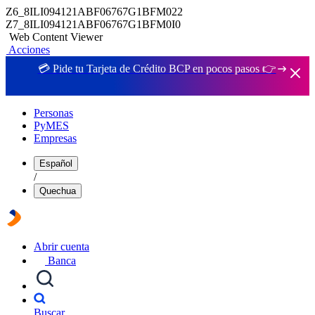
Z6_8ILI094121ABF06767G1BFM022
Z7_8ILI094121ABF06767G1BFM0I0
Web Content Viewer
Acciones
💳 Pide tu Tarjeta de Crédito BCP en pocos pasos 👉
Personas
PyMES
Empresas
Español
/
Quechua
Abrir cuenta
Banca
Buscar