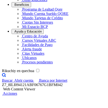
Beneficios
Programa de Lealtad Qore
Mundo Cuenta Sueldo QORE
Mundo Tarjetas de Crédito
Cuotas Sin Intereses
Mi Espacio BCP
Ayuda y Educación
Centro de Ayuda
Cursos Virtuales ABC
Facilidades de Pago
Alerta fraude
Citas Virtuales
Ubícanos
Procesos pendientes
Rikuchiy en quechua
Buscar
Abrir cuenta
Banca por Internet
Z7_8ILI094121ABF06767G1BFM042
Web Content Viewer
Acciones
Curso Gratuito para