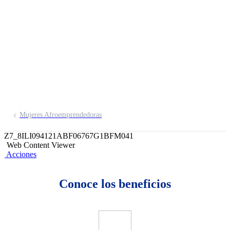
emprendedores por
WhatsApp
Inscríbete aquí
Mujeres Afroemprendedoras
Z7_8ILI094121ABF06767G1BFM041
Web Content Viewer
Acciones
Conoce los beneficios