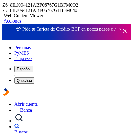
Z6_8ILI094121ABF06767G1BFM0O2
Z7_8ILI094121ABF06767G1BFM040
Web Content Viewer
Acciones
💳 Pide tu Tarjeta de Crédito BCP en pocos pasos 👉
Personas
PyMES
Empresas
Español
/
Quechua
Abrir cuenta
Banca
Buscar