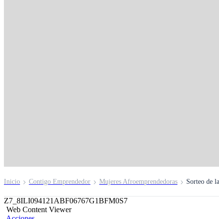
Capacitación a travé
WhatsApp
Inscríbete aquí
Inicio
Contigo Emprendedor
Mujeres Afroemprendedoras
Sorteo de l
Z7_8ILI094121ABF06767G1BFM0S7
Web Content Viewer
Acciones