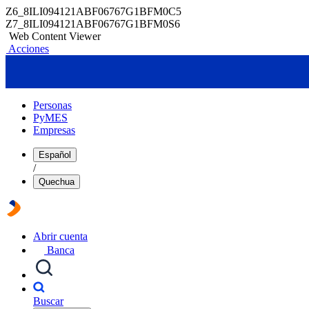
Z6_8ILI094121ABF06767G1BFM0C5
Z7_8ILI094121ABF06767G1BFM0S6
Web Content Viewer
Acciones
Personas
PyMES
Empresas
Español
/
Quechua
Abrir cuenta
Banca
Buscar