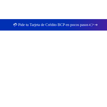
💳 Pide tu Tarjeta de Crédito BCP en pocos pasos 👉