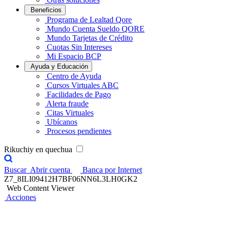
Beneficios
Programa de Lealtad Qore
Mundo Cuenta Sueldo QORE
Mundo Tarjetas de Crédito
Cuotas Sin Intereses
Mi Espacio BCP
Ayuda y Educación
Centro de Ayuda
Cursos Virtuales ABC
Facilidades de Pago
Alerta fraude
Citas Virtuales
Ubícanos
Procesos pendientes
Rikuchiy en quechua
Buscar
Abrir cuenta
Banca por Internet
Z7_8ILI09412H7BF06NN6L3LH0GK2
Web Content Viewer
Acciones
Reto Contigo