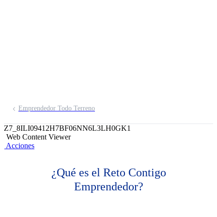
Emprendedor
Te desafiamos a impulsar tu negocio
Emprendedor Todo Terreno
Z7_8ILI09412H7BF06NN6L3LH0GK1
Web Content Viewer
Acciones
¿Qué es el Reto Contigo
Emprendedor?