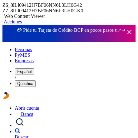
Z6_8ILI09412H7BF06NN6L3LH0G42
Z7_8ILI09412H7BF06NN6L3LH0GK0
Web Content Viewer
Acciones
💳 Pide tu Tarjeta de Crédito BCP en pocos pasos 👉
Personas
PyMES
Empresas
Español
/
Quechua
Abrir cuenta
Banca
Buscar