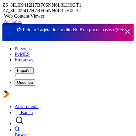
Z6_8ILI09412H7BF06NN6L3LH0GT1
Z7_8ILI09412H7BF06NN6L3LH0G32
Web Content Viewer
Acciones
💳 Pide tu Tarjeta de Crédito BCP en pocos pasos 👉
Personas
PyMES
Empresas
Español
/
Quechua
Abrir cuenta
Banca
Buscar