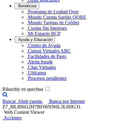
Beneficios
Programa de Lealtad Qore
Mundo Cuenta Sueldo QORE
Mundo Tarjetas de Crédito
Cuotas Sin Intereses
Mi Espacio BCP
Ayuda y Educación
Centro de Ayuda
Cursos Virtuales ABC
Facilidades de Pago
Alerta fraude
Citas Virtuales
Ubícanos
Procesos pendientes
Rikuchiy en quechua
Buscar
Abrir cuenta
Banca por Internet
Z7_8ILI09412H7BF06NN6L3LH0G31
Web Content Viewer
Acciones
Contigo Agente