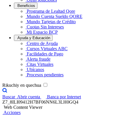
Beneficios
Programa de Lealtad Qore
Mundo Cuenta Sueldo QORE
Mundo Tarjetas de Crédito
Cuotas Sin Intereses
Mi Espacio BCP
Ayuda y Educación
Centro de Ayuda
Cursos Virtuales ABC
Facilidades de Pago
Alerta fraude
Citas Virtuales
Ubícanos
Procesos pendientes
Rikuchiy en quechua
Buscar
Abrir cuenta
Banca por Internet
Z7_8ILI09412H7BF06NN6L3LH0GQ4
Web Content Viewer
Acciones
Premio Contigo