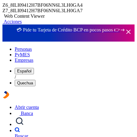
Z6_8ILI09412H7BF06NN6L3LH0GA4
Z7_8ILI09412H7BF06NN6L3LH0GA7
Web Content Viewer
Acciones
💳 Pide tu Tarjeta de Crédito BCP en pocos pasos 👉
Personas
PyMES
Empresas
Español
/
Quechua
Abrir cuenta
Banca
Buscar