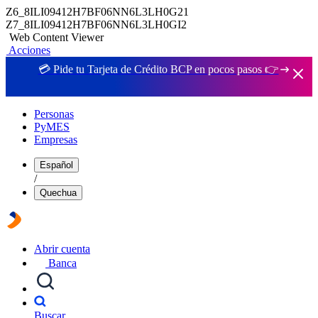
Z6_8ILI09412H7BF06NN6L3LH0G21
Z7_8ILI09412H7BF06NN6L3LH0GI2
Web Content Viewer
Acciones
💳 Pide tu Tarjeta de Crédito BCP en pocos pasos 👉
Personas
PyMES
Empresas
Español
/
Quechua
Abrir cuenta
Banca
Buscar