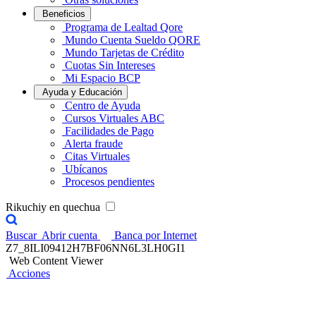
Beneficios
Programa de Lealtad Qore
Mundo Cuenta Sueldo QORE
Mundo Tarjetas de Crédito
Cuotas Sin Intereses
Mi Espacio BCP
Ayuda y Educación
Centro de Ayuda
Cursos Virtuales ABC
Facilidades de Pago
Alerta fraude
Citas Virtuales
Ubícanos
Procesos pendientes
Rikuchiy en quechua
Buscar
Abrir cuenta
Banca por Internet
Z7_8ILI09412H7BF06NN6L3LH0GI1
Web Content Viewer
Acciones
Empresarios