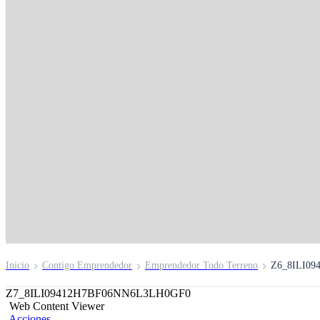
Conoce a nuestra
comunidad de
microempresarias
Únete a nuestra comunidad de empresarias
Inscríbete aquí
Inicio
Contigo Emprendedor
Emprendedor Todo Terreno
Z6_8ILI0
Z7_8ILI09412H7BF06NN6L3LH0GF0
Web Content Viewer
Acciones