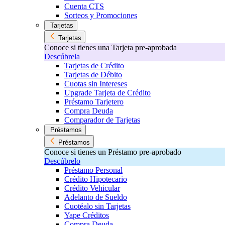
Cuenta CTS
Sorteos y Promociones
Tarjetas
Tarjetas
Conoce si tienes una Tarjeta pre-aprobada
Descúbrela
Tarjetas de Crédito
Tarjetas de Débito
Cuotas sin Intereses
Upgrade Tarjeta de Crédito
Préstamo Tarjetero
Compra Deuda
Comparador de Tarjetas
Préstamos
Préstamos
Conoce si tienes un Préstamo pre-aprobado
Descúbrelo
Préstamo Personal
Crédito Hipotecario
Crédito Vehicular
Adelanto de Sueldo
Cuotéalo sin Tarjetas
Yape Créditos
Compra Deuda