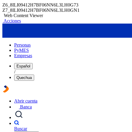
Z6_8ILI09412H7BF06NN6L3LH0G73
Z7_8ILI09412H7BF06NN6L3LH0GN1
Web Content Viewer
Acciones
Personas
PyMES
Empresas
Español
/
Quechua
Abrir cuenta
Banca
Buscar