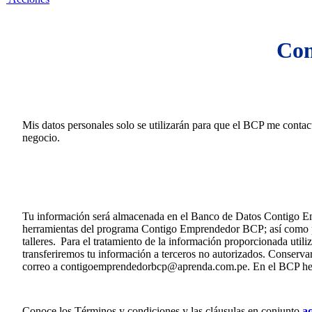
Com
Mis datos personales solo se utilizarán para que el BCP me contact
negocio.
Tu información será almacenada en el Banco de Datos Contigo Empr
herramientas del programa Contigo Emprendedor BCP; así como para 
talleres. Para el tratamiento de la información proporcionada uti
transferiremos tu información a terceros no autorizados. Conserva
correo a
contigoemprendedorbcp@aprenda.com.pe
. En el BCP he
Conoce los Términos y condiciones y las cláusulas en conjunto
a