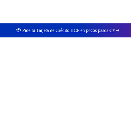
💳 Pide tu Tarjeta de Crédito BCP en pocos pasos 👉