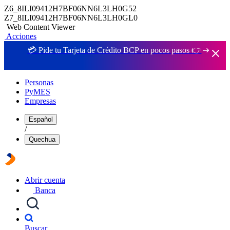
Z6_8ILI09412H7BF06NN6L3LH0G52
Z7_8ILI09412H7BF06NN6L3LH0GL0
Web Content Viewer
Acciones
💳 Pide tu Tarjeta de Crédito BCP en pocos pasos 👉
Personas
PyMES
Empresas
Español
/
Quechua
Abrir cuenta
Banca
Buscar