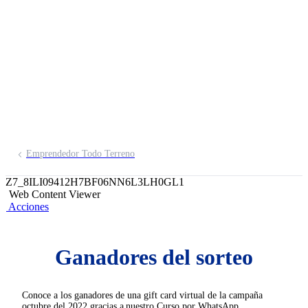
través de WhatsApp
Inscríbete aquí
Emprendedor Todo Terreno
Z7_8ILI09412H7BF06NN6L3LH0GL1
Web Content Viewer
Acciones
Ganadores del sorteo
Conoce a los ganadores de una gift card virtual de la campaña
octubre del 2022 gracias a nuestro Curso por WhatsApp.