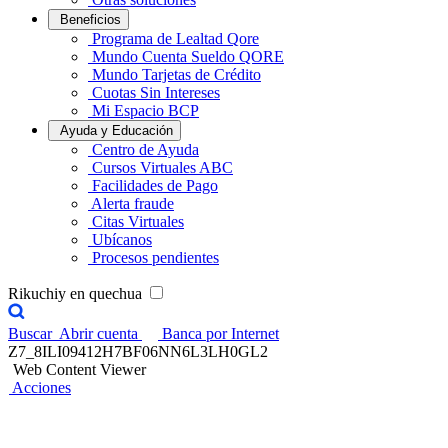
Beneficios
Programa de Lealtad Qore
Mundo Cuenta Sueldo QORE
Mundo Tarjetas de Crédito
Cuotas Sin Intereses
Mi Espacio BCP
Ayuda y Educación
Centro de Ayuda
Cursos Virtuales ABC
Facilidades de Pago
Alerta fraude
Citas Virtuales
Ubícanos
Procesos pendientes
Rikuchiy en quechua
Buscar
Abrir cuenta
Banca por Internet
Z7_8ILI09412H7BF06NN6L3LH0GL2
Web Content Viewer
Acciones
Capacitación a