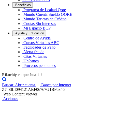
Beneficios
Programa de Lealtad Qore
Mundo Cuenta Sueldo QORE
Mundo Tarjetas de Crédito
Cuotas Sin Intereses
Mi Espacio BCP
Ayuda y Educación
Centro de Ayuda
Cursos Virtuales ABC
Facilidades de Pago
Alerta fraude
Citas Virtuales
Ubícanos
Procesos pendientes
Rikuchiy en quechua
Buscar
Abrir cuenta
Banca por Internet
Z7_8ILI094121ABF06767G1BF6346
Web Content Viewer
Acciones
Encuentros Contigo