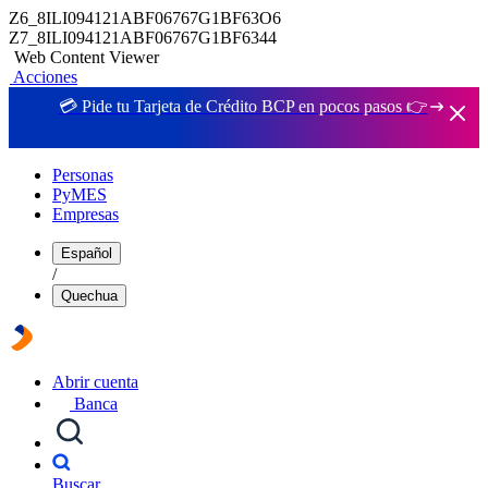
Z6_8ILI094121ABF06767G1BF63O6
Z7_8ILI094121ABF06767G1BF6344
Web Content Viewer
Acciones
💳 Pide tu Tarjeta de Crédito BCP en pocos pasos 👉
Personas
PyMES
Empresas
Español
/
Quechua
Abrir cuenta
Banca
Buscar