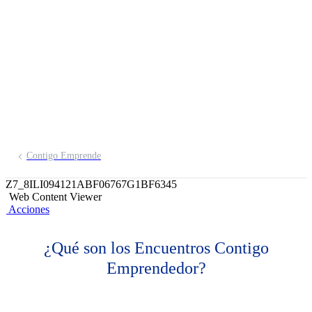
Emprendedor
Espacios que acompañan el crecimiento
de tu negocio
Contigo Emprende
Z7_8ILI094121ABF06767G1BF6345
Web Content Viewer
Acciones
¿Qué son los Encuentros Contigo
Emprendedor?