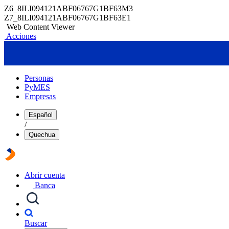
Z6_8ILI094121ABF06767G1BF63M3
Z7_8ILI094121ABF06767G1BF63E1
Web Content Viewer
Acciones
Personas
PyMES
Empresas
Español
/
Quechua
Abrir cuenta
Banca
Buscar