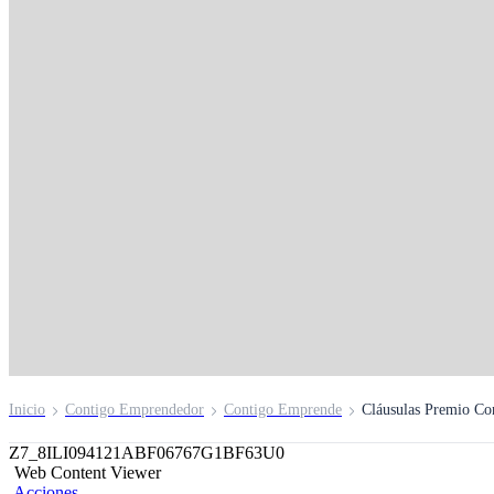
Premio Contigo
Emprendedor
Inscríbete aquí
Inicio
Contigo Emprendedor
Contigo Emprende
Cláusulas Premio C
Z7_8ILI094121ABF06767G1BF63U0
Web Content Viewer
Acciones