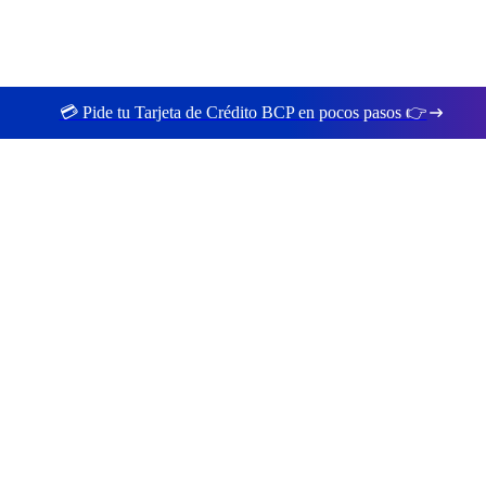
💳 Pide tu Tarjeta de Crédito BCP en pocos pasos 👉