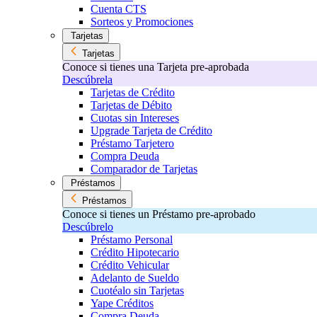
Cuenta CTS
Sorteos y Promociones
Tarjetas
Tarjetas
Conoce si tienes una Tarjeta pre-aprobada
Descúbrela
Tarjetas de Crédito
Tarjetas de Débito
Cuotas sin Intereses
Upgrade Tarjeta de Crédito
Préstamo Tarjetero
Compra Deuda
Comparador de Tarjetas
Préstamos
Préstamos
Conoce si tienes un Préstamo pre-aprobado
Descúbrelo
Préstamo Personal
Crédito Hipotecario
Crédito Vehicular
Adelanto de Sueldo
Cuotéalo sin Tarjetas
Yape Créditos
Compra Deuda