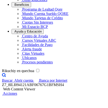
Beneficios
Programa de Lealtad Qore
Mundo Cuenta Sueldo QORE
Mundo Tarjetas de Crédito
Cuotas Sin Intereses
Mi Espacio BCP
Ayuda y Educación
Centro de Ayuda
Cursos Virtuales ABC
Facilidades de Pago
Alerta fraude
Citas Virtuales
Ubícanos
Procesos pendientes
Rikuchiy en quechua
Buscar
Abrir cuenta
Banca por Internet
Z7_8ILI094121ABF06767G1BFMSH4
Web Content Viewer
Acciones
Capacitación a