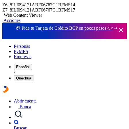
Z6_8ILI094121ABF06767G1BFMS14
Z7_8ILI094121ABF06767G1BFMS17
Web Content Viewer
Acciones
💳 Pide tu Tarjeta de Crédito BCP en pocos pasos 👉
Personas
PyMES
Empresas
Español
/
Quechua
Abrir cuenta
Banca
Buscar