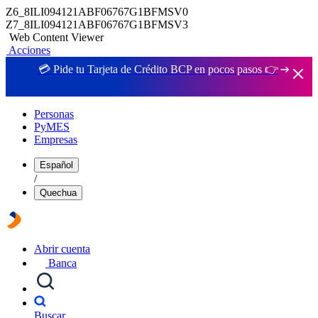
Z6_8ILI094121ABF06767G1BFMSV0
Z7_8ILI094121ABF06767G1BFMSV3
Web Content Viewer
Acciones
💳 Pide tu Tarjeta de Crédito BCP en pocos pasos 👉
Personas
PyMES
Empresas
Español
/
Quechua
Abrir cuenta
Banca
Buscar