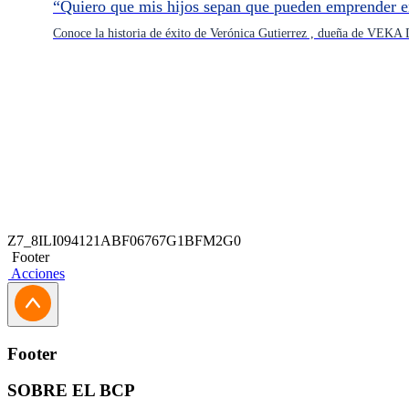
“Quiero que mis hijos sepan que pueden emprender e
Conoce la historia de éxito de Verónica Gutierrez , dueña de VEKA 
Z7_8ILI094121ABF06767G1BFM2G0
Footer
Acciones
Footer
SOBRE EL BCP