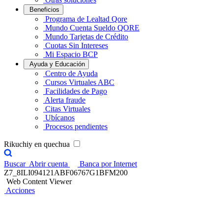
Beneficios
Programa de Lealtad Qore
Mundo Cuenta Sueldo QORE
Mundo Tarjetas de Crédito
Cuotas Sin Intereses
Mi Espacio BCP
Ayuda y Educación
Centro de Ayuda
Cursos Virtuales ABC
Facilidades de Pago
Alerta fraude
Citas Virtuales
Ubícanos
Procesos pendientes
Rikuchiy en quechua
Buscar
Abrir cuenta
Banca por Internet
Z7_8ILI094121ABF06767G1BFM200
Web Content Viewer
Acciones
Conoce a nuestra