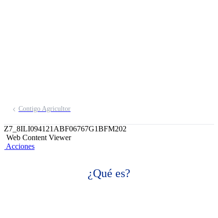
comunidad de
microempresarias
Únete a nuestra comunidad de
empresarias
Inscríbete aquí
Contigo Agricultor
Z7_8ILI094121ABF06767G1BFM202
Web Content Viewer
Acciones
¿Qué es?