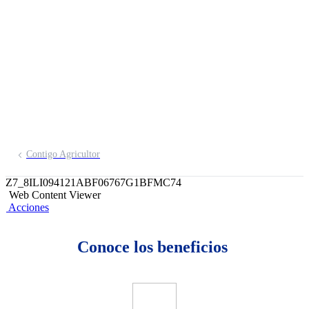
Salvador de Contigo
Emprendedor BCP
Contigo Agricultor
Z7_8ILI094121ABF06767G1BFMC74
Web Content Viewer
Acciones
Conoce los beneficios