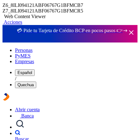
Z6_8ILI094121ABF06767G1BFMCB7
Z7_8ILI094121ABF06767G1BFMCR5
Web Content Viewer
Acciones
💳 Pide tu Tarjeta de Crédito BCP en pocos pasos 👉
Personas
PyMES
Empresas
Español
/
Quechua
Abrir cuenta
Banca
Buscar