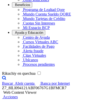
Beneficios
Programa de Lealtad Qore
Mundo Cuenta Sueldo QORE
Mundo Tarjetas de Crédito
Cuotas Sin Intereses
Mi Espacio BCP
Ayuda y Educación
Centro de Ayuda
Cursos Virtuales ABC
Facilidades de Pago
Alerta fraude
Citas Virtuales
Ubícanos
Procesos pendientes
Rikuchiy en quechua
Buscar
Abrir cuenta
Banca por Internet
Z7_8ILI094121ABF06767G1BFMCR7
Web Content Viewer
Acciones
Aprende con