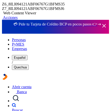
Z6_8ILI094121ABF06767G1BFMS35
Z7_8ILI094121ABF06767G1BFMSJ6
Web Content Viewer
Acciones
💳 Pide tu Tarjeta de Crédito BCP en pocos pasos 👉
Personas
PyMES
Empresas
Español
/
Quechua
Abrir cuenta
Banca
Buscar