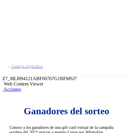
través de WhatsApp
Inscríbete aquí
Contigo Agricultor
Z7_8ILI094121ABF06767G1BFMSJ7
Web Content Viewer
Acciones
Ganadores del sorteo
Conoce a los ganadores de una gift card virtual de la campaña
octubre del 2022 gracias a nuestro Curso por WhatsApp.