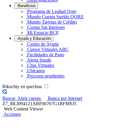
Beneficios
Programa de Lealtad Qore
Mundo Cuenta Sueldo QORE
Mundo Tarjetas de Crédito
Cuotas Sin Intereses
Mi Espacio BCP
Ayuda y Educación
Centro de Ayuda
Cursos Virtuales ABC
Facilidades de Pago
Alerta fraude
Citas Virtuales
Ubícanos
Procesos pendientes
Rikuchiy en quechua
Buscar
Abrir cuenta
Banca por Internet
Z7_8ILI094121ABF06767G1BFMSJ5
Web Content Viewer
Acciones
Capacitación a