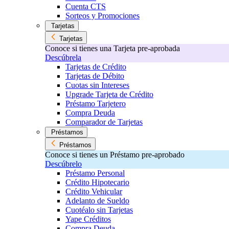
Cuenta CTS
Sorteos y Promociones
Tarjetas
Tarjetas
Conoce si tienes una Tarjeta pre-aprobada
Descúbrela
Tarjetas de Crédito
Tarjetas de Débito
Cuotas sin Intereses
Upgrade Tarjeta de Crédito
Préstamo Tarjetero
Compra Deuda
Comparador de Tarjetas
Préstamos
Préstamos
Conoce si tienes un Préstamo pre-aprobado
Descúbrelo
Préstamo Personal
Crédito Hipotecario
Crédito Vehicular
Adelanto de Sueldo
Cuotéalo sin Tarjetas
Yape Créditos
Compra Deuda