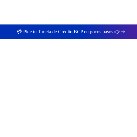
💳 Pide tu Tarjeta de Crédito BCP en pocos pasos 👉