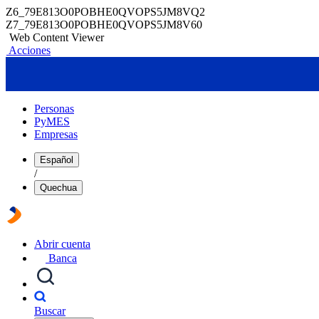
Z6_79E813O0POBHE0QVOPS5JM8VQ2
Z7_79E813O0POBHE0QVOPS5JM8V60
Web Content Viewer
Acciones
Personas
PyMES
Empresas
Español
/
Quechua
Abrir cuenta
Banca
Buscar