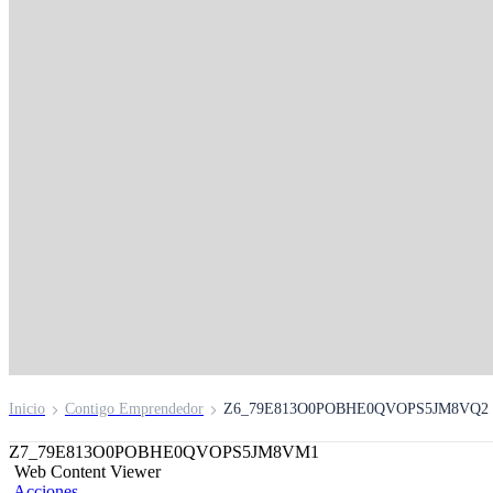
Premio Contigo
Emprendedor
Inscríbete aquí
Inicio
Contigo Emprendedor
Z6_79E813O0POBHE0QVOPS5JM8VQ2
Z7_79E813O0POBHE0QVOPS5JM8VM1
Web Content Viewer
Acciones