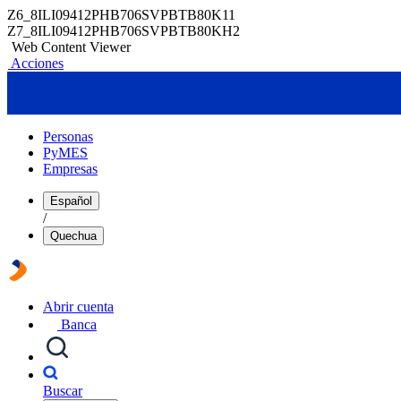
Z6_8ILI09412PHB706SVPBTB80K11
Z7_8ILI09412PHB706SVPBTB80KH2
Web Content Viewer
Acciones
Personas
PyMES
Empresas
Español
/
Quechua
Abrir cuenta
Banca
Buscar