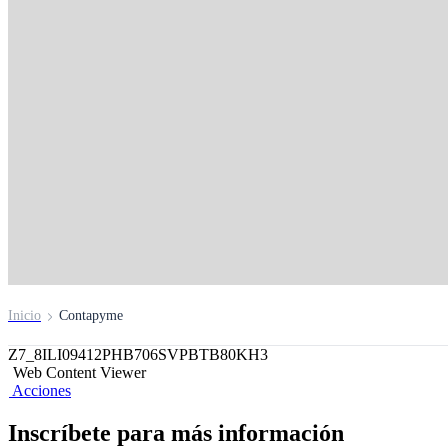
Contapyme BCP
Ya no pierdas más tiempo digitando comprobantes a 
Conoce más aquí
Inicio
Contapyme
Z7_8ILI09412PHB706SVPBTB80KH3
Web Content Viewer
Acciones
Inscríbete para más información