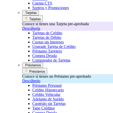
Cuenta CTS
Sorteos y Promociones
Tarjetas
Tarjetas
Conoce si tienes una Tarjeta pre-aprobada
Descúbrela
Tarjetas de Crédito
Tarjetas de Débito
Cuotas sin Intereses
Upgrade Tarjeta de Crédito
Préstamo Tarjetero
Compra Deuda
Comparador de Tarjetas
Préstamos
Préstamos
Conoce si tienes un Préstamo pre-aprobado
Descúbrelo
Préstamo Personal
Crédito Hipotecario
Crédito Vehicular
Adelanto de Sueldo
Cuotéalo sin Tarjetas
Yape Créditos
Compra Deuda