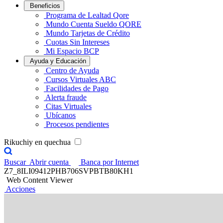
Beneficios
Programa de Lealtad Qore
Mundo Cuenta Sueldo QORE
Mundo Tarjetas de Crédito
Cuotas Sin Intereses
Mi Espacio BCP
Ayuda y Educación
Centro de Ayuda
Cursos Virtuales ABC
Facilidades de Pago
Alerta fraude
Citas Virtuales
Ubícanos
Procesos pendientes
Rikuchiy en quechua
Buscar
Abrir cuenta
Banca por Internet
Z7_8ILI09412PHB706SVPBTB80KH1
Web Content Viewer
Acciones