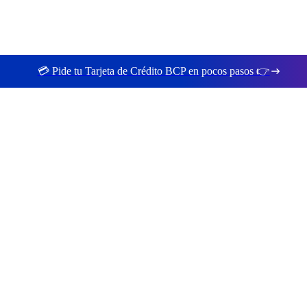
💳 Pide tu Tarjeta de Crédito BCP en pocos pasos 👉