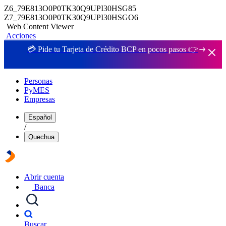
Z6_79E813O0P0TK30Q9UPI30HSG85
Z7_79E813O0P0TK30Q9UPI30HSGO6
Web Content Viewer
Acciones
💳 Pide tu Tarjeta de Crédito BCP en pocos pasos 👉
Personas
PyMES
Empresas
Español
/
Quechua
Abrir cuenta
Banca
Buscar