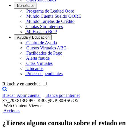
Beneficios
Programa de Lealtad Qore
Mundo Cuenta Sueldo QORE
Mundo Tarjetas de Crédito
Cuotas Sin Intereses
Mi Espacio BCP
Ayuda y Educación
Centro de Ayuda
Cursos Virtuales ABC
Facilidades de Pago
Alerta fraude
Citas Virtuales
Ubícanos
Procesos pendientes
Rikuchiy en quechua
Buscar
Abrir cuenta
Banca por Internet
Z7_79E813O0P0TK30Q9UPI30HSGO5
Web Content Viewer
Acciones
¿Tienes alguna consulta sobre el estado en