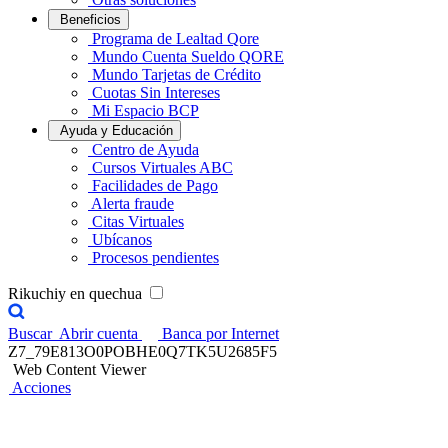
Beneficios
Programa de Lealtad Qore
Mundo Cuenta Sueldo QORE
Mundo Tarjetas de Crédito
Cuotas Sin Intereses
Mi Espacio BCP
Ayuda y Educación
Centro de Ayuda
Cursos Virtuales ABC
Facilidades de Pago
Alerta fraude
Citas Virtuales
Ubícanos
Procesos pendientes
Rikuchiy en quechua
Buscar
Abrir cuenta
Banca por Internet
Z7_79E813O0POBHE0Q7TK5U2685F5
Web Content Viewer
Acciones