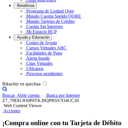
Beneficios
Programa de Lealtad Qore
Mundo Cuenta Sueldo QORE
Mundo Tarjetas de Crédito
Cuotas Sin Intereses
Mi Espacio BCP
Ayuda y Educación
Centro de Ayuda
Cursos Virtuales ABC
Facilidades de Pago
Alerta fraude
Citas Virtuales
Ubícanos
Procesos pendientes
Rikuchiy en quechua
Buscar
Abrir cuenta
Banca por Internet
Z7_79E813O0P0TK30QPRSS7O4UC20
Web Content Viewer
Acciones
¡Compra online con tu Tarjeta de Débito