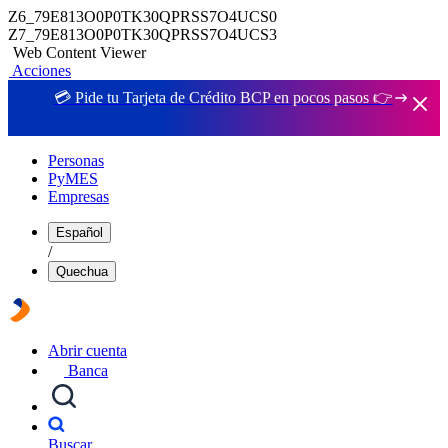
Z6_79E813O0P0TK30QPRSS7O4UCS0
Z7_79E813O0P0TK30QPRSS7O4UCS3
Web Content Viewer
Acciones
💳 Pide tu Tarjeta de Crédito BCP en pocos pasos 👉
Personas
PyMES
Empresas
Español
/
Quechua
Abrir cuenta
Banca
Buscar