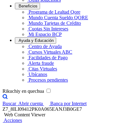
Beneficios
Programa de Lealtad Qore
Mundo Cuenta Sueldo QORE
Mundo Tarjetas de Crédito
Cuotas Sin Intereses
Mi Espacio BCP
Ayuda y Educación
Centro de Ayuda
Cursos Virtuales ABC
Facilidades de Pago
Alerta fraude
Citas Virtuales
Ubícanos
Procesos pendientes
Rikuchiy en quechua
Buscar
Abrir cuenta
Banca por Internet
Z7_8ILI09412PK0A065EANJ3B0GE7
Web Content Viewer
Acciones
Renovamos tu ​