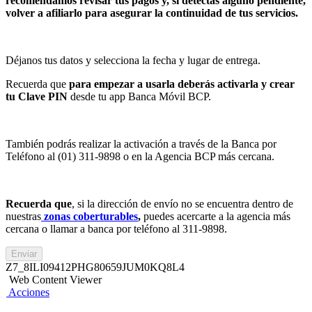
recomendamos revisar tus pagos y, si detectas alguno pendiente,
volver a afiliarlo para asegurar la continuidad de tus servicios.
Déjanos tus datos y selecciona la fecha y lugar de entrega. ​
Recuerda que
para empezar a usarla deberás activarla y crear
tu Clave PIN
desde tu app Banca Móvil BCP.​
También podrás realizar la activación a través de la Banca por
Teléfono al (01) 311-9898 o en la Agencia BCP más cercana.
Recuerda que
, si la dirección de envío no se encuentra dentro de
nuestras
zonas coberturables
,
puedes acercarte a la agencia más
cercana o llamar a banca por teléfono al 311-9898.
Enviar
Z7_8ILI09412PHG80659JUM0KQ8L4
Web Content Viewer
Acciones