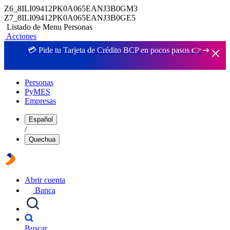
Z6_8ILI09412PK0A065EANJ3B0GM3
Z7_8ILI09412PK0A065EANJ3B0GE5
Listado de Menu Personas
Acciones
💳 Pide tu Tarjeta de Crédito BCP en pocos pasos 👉
Personas
PyMES
Empresas
Español
/
Quechua
Abrir cuenta
Banca
Buscar