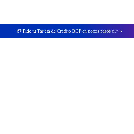
💳 Pide tu Tarjeta de Crédito BCP en pocos pasos 👉