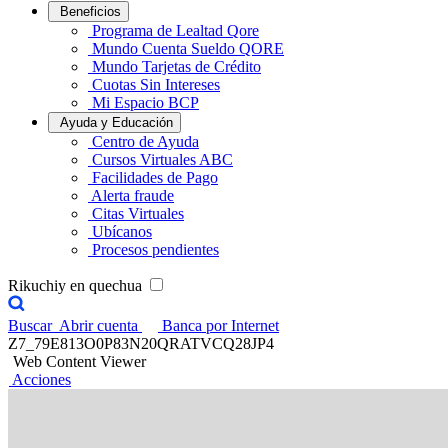
Beneficios
Programa de Lealtad Qore
Mundo Cuenta Sueldo QORE
Mundo Tarjetas de Crédito
Cuotas Sin Intereses
Mi Espacio BCP
Ayuda y Educación
Centro de Ayuda
Cursos Virtuales ABC
Facilidades de Pago
Alerta fraude
Citas Virtuales
Ubícanos
Procesos pendientes
Rikuchiy en quechua
Buscar
Abrir cuenta
Banca por Internet
Z7_79E813O0P83N20QRATVCQ28JP4
Web Content Viewer
Acciones