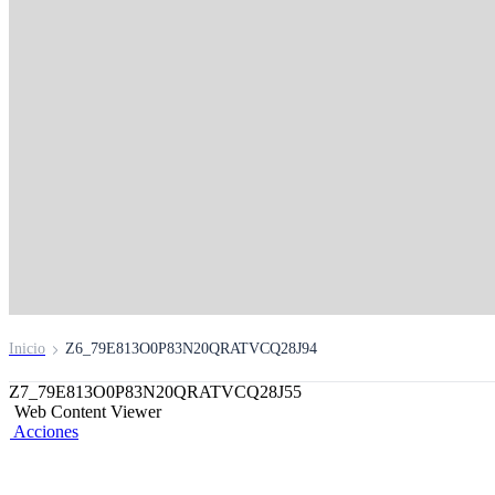
La red de atención m
grande del Perú
7000 Agentes, 2200 Cajeros, 680 Plataformas y una 
Móvil.
Inicio
Z6_79E813O0P83N20QRATVCQ28J94
Z7_79E813O0P83N20QRATVCQ28J55
Web Content Viewer
Acciones