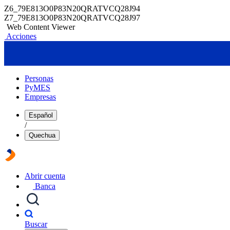
Z6_79E813O0P83N20QRATVCQ28J94
Z7_79E813O0P83N20QRATVCQ28J97
Web Content Viewer
Acciones
Personas
PyMES
Empresas
Español
/
Quechua
Abrir cuenta
Banca
Buscar