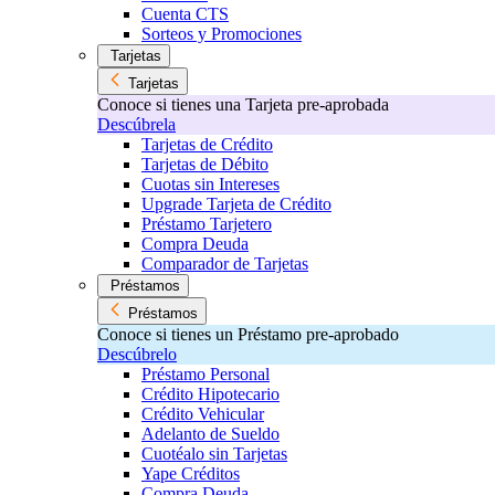
Cuenta CTS
Sorteos y Promociones
Tarjetas
Tarjetas
Conoce si tienes una Tarjeta pre-aprobada
Descúbrela
Tarjetas de Crédito
Tarjetas de Débito
Cuotas sin Intereses
Upgrade Tarjeta de Crédito
Préstamo Tarjetero
Compra Deuda
Comparador de Tarjetas
Préstamos
Préstamos
Conoce si tienes un Préstamo pre-aprobado
Descúbrelo
Préstamo Personal
Crédito Hipotecario
Crédito Vehicular
Adelanto de Sueldo
Cuotéalo sin Tarjetas
Yape Créditos
Compra Deuda