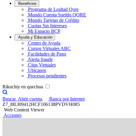
Beneficios
Programa de Lealtad Qore
Mundo Cuenta Sueldo QORE
Mundo Tarjetas de Crédito
Cuotas Sin Intereses
Mi Espacio BCP
Ayuda y Educación
Centro de Ayuda
Cursos Virtuales ABC
Facilidades de Pago
Alerta fraude
Citas Virtuales
Ubícanos
Procesos pendientes
Rikuchiy en quechua
Buscar
Abrir cuenta
Banca por Internet
Z7_8ILI09412HCF106138PVDVH085
Web Content Viewer
Acciones