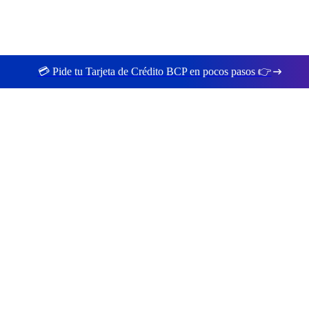
💳 Pide tu Tarjeta de Crédito BCP en pocos pasos 👉