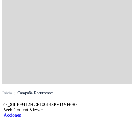
¡Gana uno de los S/ 2
quincenales!
Paga tu recibo de celular desde Banca Móvil BCP
Inicio
Campaña Recurrentes
Z7_8ILI09412HCF106138PVDVH087
Web Content Viewer
Acciones