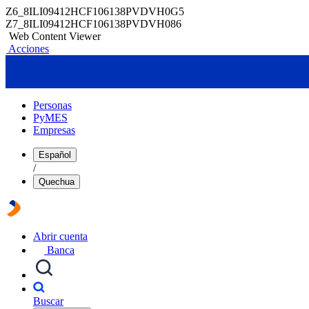
Z6_8ILI09412HCF106138PVDVH0G5
Z7_8ILI09412HCF106138PVDVH086
Web Content Viewer
Acciones
Personas
PyMES
Empresas
Español
/
Quechua
Abrir cuenta
Banca
Buscar