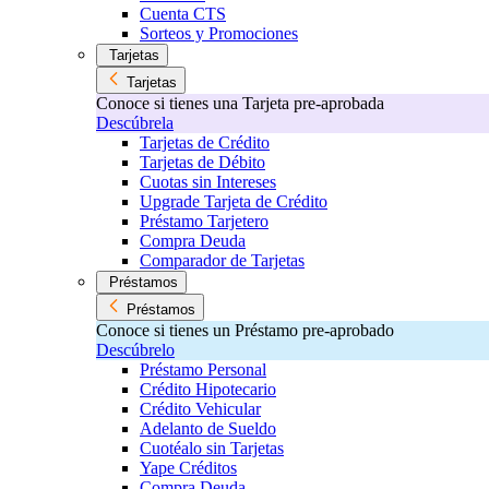
Cuenta CTS
Sorteos y Promociones
Tarjetas
Tarjetas
Conoce si tienes una Tarjeta pre-aprobada
Descúbrela
Tarjetas de Crédito
Tarjetas de Débito
Cuotas sin Intereses
Upgrade Tarjeta de Crédito
Préstamo Tarjetero
Compra Deuda
Comparador de Tarjetas
Préstamos
Préstamos
Conoce si tienes un Préstamo pre-aprobado
Descúbrelo
Préstamo Personal
Crédito Hipotecario
Crédito Vehicular
Adelanto de Sueldo
Cuotéalo sin Tarjetas
Yape Créditos
Compra Deuda