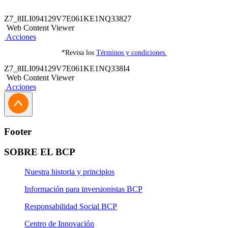
Más boletas pagadas, más oportunidades de ganar.
Z7_8ILI094129V7E061KE1NQ33827
Web Content Viewer
Acciones
*Revisa los
Términos y condiciones.
Z7_8ILI094129V7E061KE1NQ338I4
Web Content Viewer
Acciones
Footer
SOBRE EL BCP
Nuestra historia y principios
Información para inversionistas BCP
Responsabilidad Social BCP
Centro de Innovación