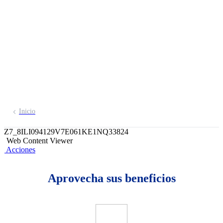
premia
Te devolvemos el pago de tu boleta
Inicio
Z7_8ILI094129V7E061KE1NQ33824
Web Content Viewer
Acciones
Aprovecha sus beneficios