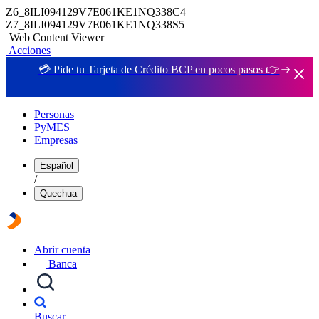
Z6_8ILI094129V7E061KE1NQ338C4
Z7_8ILI094129V7E061KE1NQ338S5
Web Content Viewer
Acciones
💳 Pide tu Tarjeta de Crédito BCP en pocos pasos 👉
Personas
PyMES
Empresas
Español
/
Quechua
Abrir cuenta
Banca
Buscar