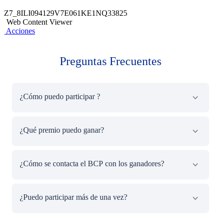
Z7_8ILI094129V7E061KE1NQ33825
Web Content Viewer
Acciones
Preguntas Frecuentes
¿Cómo puedo participar ?
Pagando tu boleta de la Universidad Peruana de Ciencias
¿Qué premio puedo ganar?
Aplicadas (UPC) desde la App Banca Móvil.
Un premio de S/2,500
¿Cómo se contacta el BCP con los ganadores?
El BCP se comunicará con el Cliente ganador del Sorteo
¿Puedo participar más de una vez?
desde el 9 de setiembre al 13 de setiembre 2024, vía
llamada y/o correo electrónico.