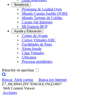
Beneficios
Programa de Lealtad Qore
Mundo Cuenta Sueldo QORE
Mundo Tarjetas de Crédito
Cuotas Sin Intereses
Mi Espacio BCP
Ayuda y Educación
Centro de Ayuda
Cursos Virtuales ABC
Facilidades de Pago
Alerta fraude
Citas Virtuales
Ubícanos
Procesos pendientes
Rikuchiy en quechua
Buscar
Abrir cuenta
Banca por Internet
Z7_8ILI094129V7E061KE1NQ338S7
Web Content Viewer
Acciones
Banca Móvil BCP te