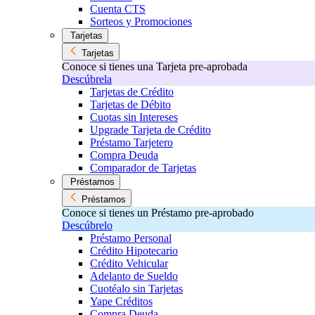
Cuenta CTS
Sorteos y Promociones
Tarjetas
Tarjetas
Conoce si tienes una Tarjeta pre-aprobada
Descúbrela
Tarjetas de Crédito
Tarjetas de Débito
Cuotas sin Intereses
Upgrade Tarjeta de Crédito
Préstamo Tarjetero
Compra Deuda
Comparador de Tarjetas
Préstamos
Préstamos
Conoce si tienes un Préstamo pre-aprobado
Descúbrelo
Préstamo Personal
Crédito Hipotecario
Crédito Vehicular
Adelanto de Sueldo
Cuotéalo sin Tarjetas
Yape Créditos
Compra Deuda