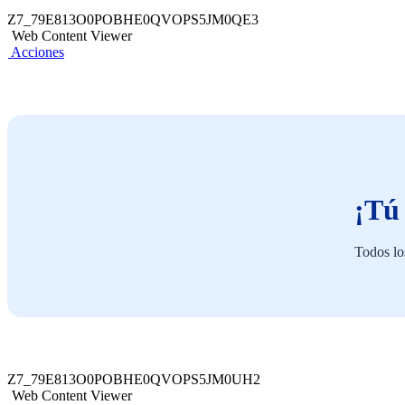
Z7_79E813O0POBHE0QVOPS5JM0QE3
Web Content Viewer
Acciones
¡Tú
Todos lo
Z7_79E813O0POBHE0QVOPS5JM0UH2
Web Content Viewer