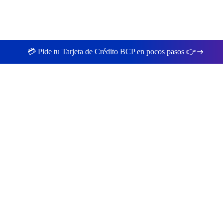
💳 Pide tu Tarjeta de Crédito BCP en pocos pasos 👉