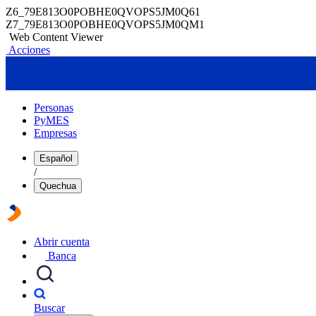
Z6_79E813O0POBHE0QVOPS5JM0Q61
Z7_79E813O0POBHE0QVOPS5JM0QM1
Web Content Viewer
Acciones
Personas
PyMES
Empresas
Español
/
Quechua
Abrir cuenta
Banca
Buscar