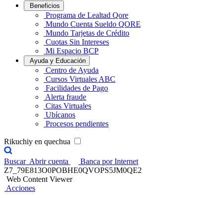
Beneficios
Programa de Lealtad Qore
Mundo Cuenta Sueldo QORE
Mundo Tarjetas de Crédito
Cuotas Sin Intereses
Mi Espacio BCP
Ayuda y Educación
Centro de Ayuda
Cursos Virtuales ABC
Facilidades de Pago
Alerta fraude
Citas Virtuales
Ubícanos
Procesos pendientes
Rikuchiy en quechua
Buscar
Abrir cuenta
Banca por Internet
Z7_79E813O0POBHE0QVOPS5JM0QE2
Web Content Viewer
Acciones