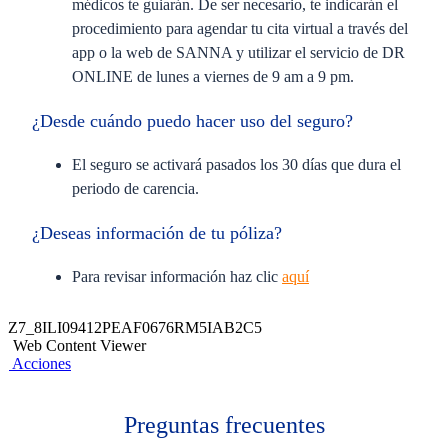
médicos te guiarán. De ser necesario, te indicarán el
procedimiento para agendar tu cita virtual a través del
app o la web de SANNA y utilizar el servicio de DR
ONLINE de lunes a viernes de 9 am a 9 pm.
¿Desde cuándo puedo hacer uso del seguro?
El seguro se activará pasados los 30 días que dura el
periodo de carencia.
¿Deseas información de tu póliza? ​
Para revisar información haz clic
aquí
Exclusiones y condiciones
Z7_8ILI09412PEAF0676RM5IAB2C5
Web Content Viewer
Acciones
Cáncer de la piel, a excepción de melanomas
malignos.
Cáncer asociado a VIH/Sida.
Preguntas frecuentes
Cáncer preexistente y sus secuelas.