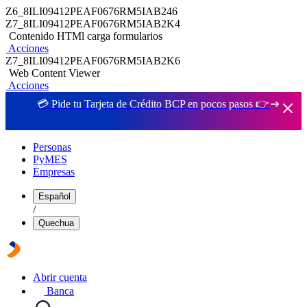
Z6_8ILI09412PEAF0676RM5IAB246
Z7_8ILI09412PEAF0676RM5IAB2K4
Contenido HTMl carga formularios
Acciones
Z7_8ILI09412PEAF0676RM5IAB2K6
Web Content Viewer
Acciones
💳 Pide tu Tarjeta de Crédito BCP en pocos pasos 👉
Personas
PyMES
Empresas
Español
/
Quechua
Abrir cuenta
Banca