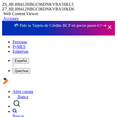
Z6_8ILI09412HBGC06DNKVBA5SKL5
Z7_8ILI09412HBGC06DNKVBA5SKD6
Web Content Viewer
Acciones
💳 Pide tu Tarjeta de Crédito BCP en pocos pasos 👉
Personas
PyMES
Empresas
Español
/
Quechua
Abrir cuenta
Banca
Buscar