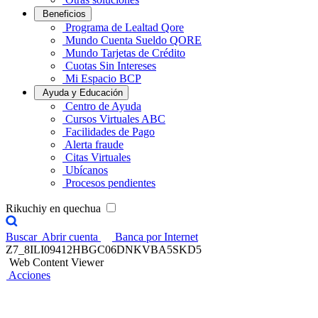
Beneficios
Programa de Lealtad Qore
Mundo Cuenta Sueldo QORE
Mundo Tarjetas de Crédito
Cuotas Sin Intereses
Mi Espacio BCP
Ayuda y Educación
Centro de Ayuda
Cursos Virtuales ABC
Facilidades de Pago
Alerta fraude
Citas Virtuales
Ubícanos
Procesos pendientes
Rikuchiy en quechua
Buscar
Abrir cuenta
Banca por Internet
Z7_8ILI09412HBGC06DNKVBA5SKD5
Web Content Viewer
Acciones
Actualiza tus datos