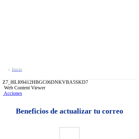
desde tu App de
BCP
para enterarte de novedades y alertas de
seguridad
Inicio
Z7_8ILI09412HBGC06DNKVBA5SKD7
Web Content Viewer
Acciones
Beneficios de actualizar tu correo