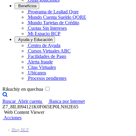
Beneficios
Programa de Lealtad Qore
Mundo Cuenta Sueldo QORE
Mundo Tarjetas de Crédito
Cuotas Sin Intereses
Mi Espacio BCP
Ayuda y Educación
Centro de Ayuda
Cursos Virtuales ABC
Facilidades de Pago
Alerta fraude
Citas Virtuales
Ubícanos
Procesos pendientes
Rikuchiy en quechua
Buscar
Abrir cuenta
Banca por Internet
Z7_8ILI094121K0F065EP0LNH2E65
Web Content Viewer
Acciones
Blog BCP