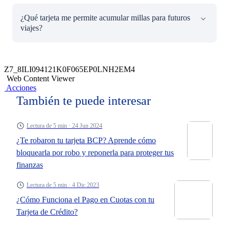
destinos fuera del país.
Las tarjetas Visa BCP te ofrecen descuentos exclusivos
¿Qué tarjeta me permite acumular millas para futuros
para suscribirte o renovar tu plan de
Disney+
. Es la
viajes?
alternativa perfecta para quienes disfrutan de momentos
en casa viendo películas y series.
Las
tarjetas
Latam Pass
Platinum y Signature
te
permiten acumular millas por cada compra. Estas millas
Z7_8ILI094121K0F065EP0LNH2EM4
pueden ser utilizadas en boletos de avión, upgrades y
Web Content Viewer
otros beneficios, ideales para quienes disfrutan de viajar
Acciones
frecuentemente.
También te puede interesar
Lectura de 5 min · 24 Jun 2024
¿Te robaron tu tarjeta BCP? Aprende cómo
bloquearla por robo y reponerla para proteger tus
finanzas
Lectura de 5 min · 4 Dic 2023
¿Cómo Funciona el Pago en Cuotas con tu
Tarjeta de Crédito?