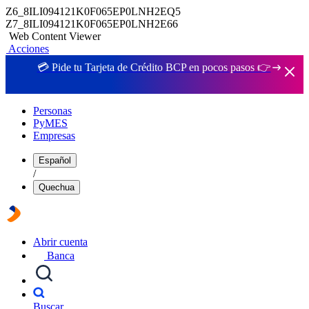
Z6_8ILI094121K0F065EP0LNH2EQ5
Z7_8ILI094121K0F065EP0LNH2E66
Web Content Viewer
Acciones
💳 Pide tu Tarjeta de Crédito BCP en pocos pasos 👉
Personas
PyMES
Empresas
Español
/
Quechua
Abrir cuenta
Banca
Buscar