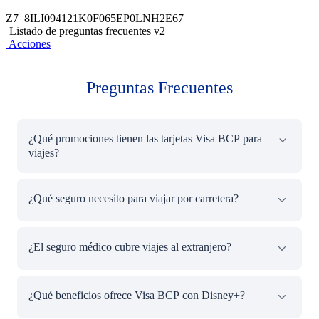
Z7_8ILI094121K0F065EP0LNH2E67
Listado de preguntas frecuentes v2
Acciones
Preguntas Frecuentes
¿Qué promociones tienen las tarjetas Visa BCP para
viajes?
Las tarjetas Visa BCP ofrecen descuentos en boletos
¿Qué seguro necesito para viajar por carretera?
aéreos, alojamiento y actividades turísticas, además de la
opción de pagar en
cuotas sin intereses
. Estas
promociones te ayudan a organizar tus vacaciones sin
El
SOAT
es obligatorio para cualquier viaje por carretera
¿El seguro médico cubre viajes al extranjero?
afectar tu presupuesto.
en Perú. Puedes complementarlo con un
seguro vehicular
adicional que incluye asistencia en ruta, cobertura por
robos y daños, asegurando un viaje más tranquilo.
Sí, los
seguros médicos para viajar
de Pacífico cubren
¿Qué beneficios ofrece Visa BCP con Disney+?
emergencias médicas internacionales, hospitalizaciones y
más. Es la opción ideal para quienes planean explorar