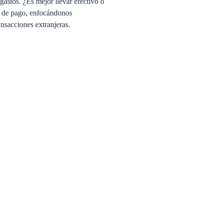
astos. ¿Es mejor llevar efectivo o
os de pago, enfocándonos
ansacciones extranjeras.