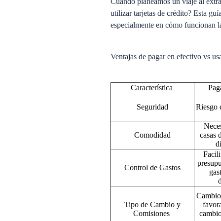
Cuando planeamos un viaje al extran
utilizar tarjetas de crédito? Esta 
especialmente en cómo funcionan las 
Ventajas de pagar en efectivo vs usa
Característica
Pag
Seguridad
Riesgo 
Neces
Comodidad
casas 
d
Facili
presupue
Control de Gastos
gast
Cambio
Tipo de Cambio y
favor
Comisiones
cambio