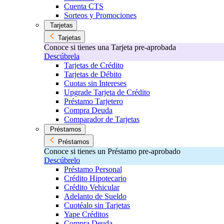
Cuenta CTS
Sorteos y Promociones
Tarjetas
Tarjetas
Conoce si tienes una Tarjeta pre-aprobada
Descúbrela
Tarjetas de Crédito
Tarjetas de Débito
Cuotas sin Intereses
Upgrade Tarjeta de Crédito
Préstamo Tarjetero
Compra Deuda
Comparador de Tarjetas
Préstamos
Préstamos
Conoce si tienes un Préstamo pre-aprobado
Descúbrelo
Préstamo Personal
Crédito Hipotecario
Crédito Vehicular
Adelanto de Sueldo
Cuotéalo sin Tarjetas
Yape Créditos
Compra Deuda