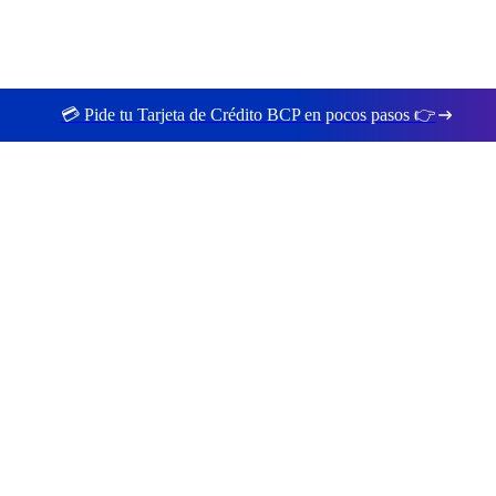
💳 Pide tu Tarjeta de Crédito BCP en pocos pasos 👉