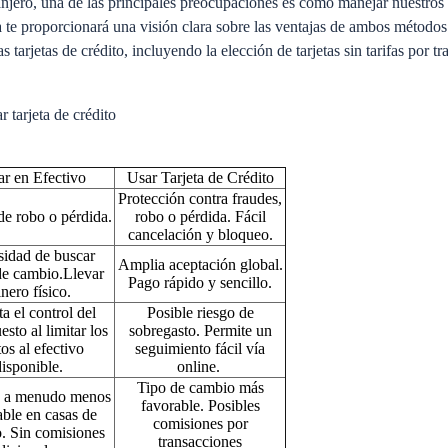
jero, una de las principales preocupaciones es cómo manejar nuestros g
guía te proporcionará una visión clara sobre las ventajas de ambos métod
tarjetas de crédito, incluyendo la elección de tarjetas sin tarifas por tr
r tarjeta de crédito
ar en Efectivo
Usar Tarjeta de Crédito
Protección contra fraudes,
de robo o pérdida.
robo o pérdida. Fácil
cancelación y bloqueo.
idad de buscar
Amplia aceptación global.
de cambio.Llevar
Pago rápido y sencillo.
inero físico.
ta el control del
Posible riesgo de
sto al limitar los
sobregasto. Permite un
os al efectivo
seguimiento fácil vía
disponible.
online.
Tipo de cambio más
 a menudo menos
favorable. Posibles
able en casas de
comisiones por
. Sin comisiones
transacciones