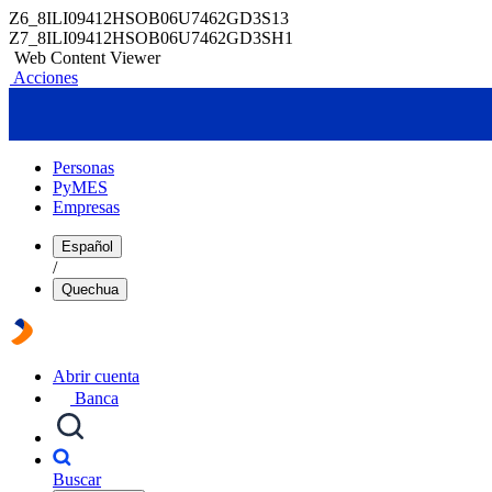
Z6_8ILI09412HSOB06U7462GD3S13
Z7_8ILI09412HSOB06U7462GD3SH1
Web Content Viewer
Acciones
Personas
PyMES
Empresas
Español
/
Quechua
Abrir cuenta
Banca
Buscar