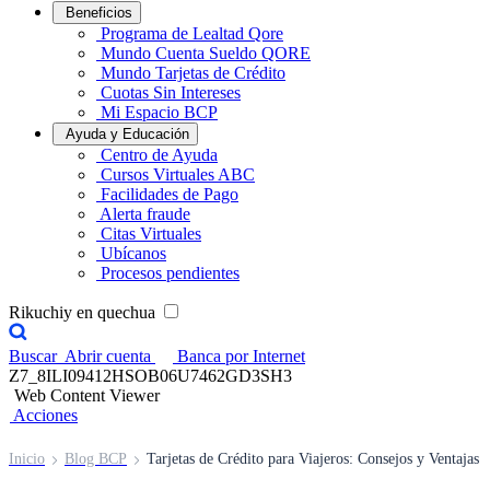
Beneficios
Programa de Lealtad Qore
Mundo Cuenta Sueldo QORE
Mundo Tarjetas de Crédito
Cuotas Sin Intereses
Mi Espacio BCP
Ayuda y Educación
Centro de Ayuda
Cursos Virtuales ABC
Facilidades de Pago
Alerta fraude
Citas Virtuales
Ubícanos
Procesos pendientes
Rikuchiy en quechua
Buscar
Abrir cuenta
Banca por Internet
Z7_8ILI09412HSOB06U7462GD3SH3
Web Content Viewer
Acciones
Inicio
Blog BCP
Tarjetas de Crédito para Viajeros: Consejos y Ventajas