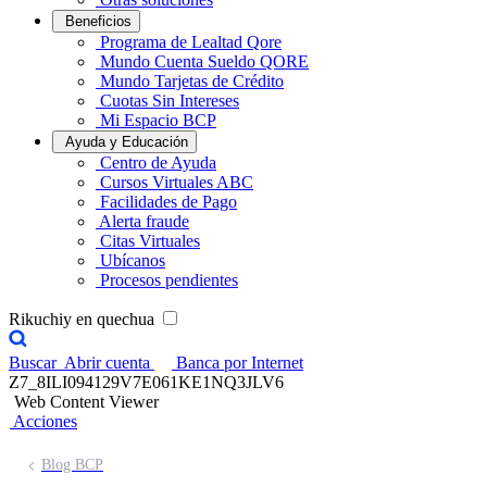
Beneficios
Programa de Lealtad Qore
Mundo Cuenta Sueldo QORE
Mundo Tarjetas de Crédito
Cuotas Sin Intereses
Mi Espacio BCP
Ayuda y Educación
Centro de Ayuda
Cursos Virtuales ABC
Facilidades de Pago
Alerta fraude
Citas Virtuales
Ubícanos
Procesos pendientes
Rikuchiy en quechua
Buscar
Abrir cuenta
Banca por Internet
Z7_8ILI094129V7E061KE1NQ3JLV6
Web Content Viewer
Acciones
Blog BCP