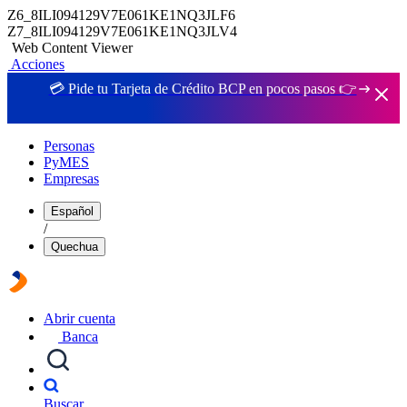
Z6_8ILI094129V7E061KE1NQ3JLF6
Z7_8ILI094129V7E061KE1NQ3JLV4
Web Content Viewer
Acciones
💳 Pide tu Tarjeta de Crédito BCP en pocos pasos 👉
Personas
PyMES
Empresas
Español
/
Quechua
Abrir cuenta
Banca
Buscar