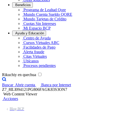
Beneficios
Programa de Lealtad Qore
Mundo Cuenta Sueldo QORE
Mundo Tarjetas de Crédito
Cuotas Sin Intereses
Mi Espacio BCP
Ayuda y Educación
Centro de Ayuda
Cursos Virtuales ABC
Facilidades de Pago
Alerta fraude
Citas Virtuales
Ubícanos
Procesos pendientes
Rikuchiy en quechua
Buscar
Abrir cuenta
Banca por Internet
Z7_8ILI094121PG806FAGK83S3ON7
Web Content Viewer
Acciones
Blog BCP