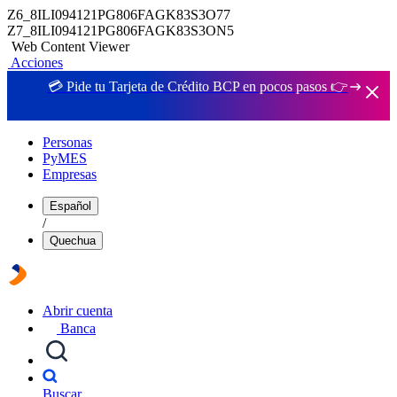
Z6_8ILI094121PG806FAGK83S3O77
Z7_8ILI094121PG806FAGK83S3ON5
Web Content Viewer
Acciones
💳 Pide tu Tarjeta de Crédito BCP en pocos pasos 👉
Personas
PyMES
Empresas
Español
/
Quechua
Abrir cuenta
Banca
Buscar