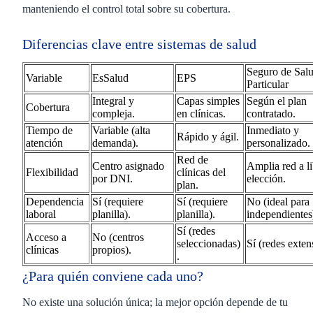
manteniendo el control total sobre su cobertura.
Diferencias clave entre sistemas de salud
Seguro de Sal
Variable
EsSalud
EPS
Particular
Integral y
Capas simples
Según el plan
Cobertura
compleja.
en clínicas.
contratado.
Tiempo de
Variable (alta
Inmediato y
Rápido y ágil.
atención
demanda).
personalizado.
Red de
Centro asignado
Amplia red a li
Flexibilidad
clínicas del
por DNI.
elección.
plan.
Dependencia
Sí (requiere
Sí (requiere
No (ideal para
laboral
planilla).
planilla).
independientes
Sí (redes
Acceso a
No (centros
seleccionadas)
Sí (redes exten
clínicas
propios).
.
¿Para quién conviene cada uno?
No existe una solución única; la mejor opción depende de tu