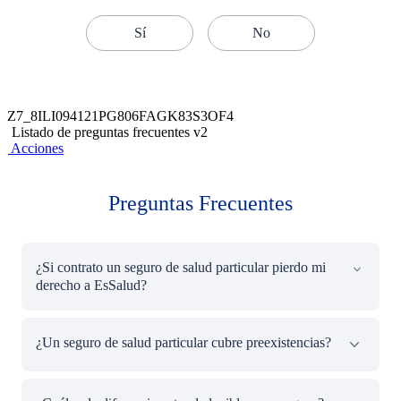
Sí
No
Z7_8ILI094121PG806FAGK83S3OF4
Listado de preguntas frecuentes v2
Acciones
Preguntas Frecuentes
¿Si contrato un seguro de salud particular pierdo mi
derecho a EsSalud?
No. Si eres trabajador dependiente, tus aportes a EsSalud
¿Un seguro de salud particular cubre preexistencias?
son obligatorios y mantienes tu derecho a usar sus
instalaciones para cualquier tratamiento, incluso si ya
tienes un seguro privado.
Por lo general, las enfermedades diagnosticadas antes de