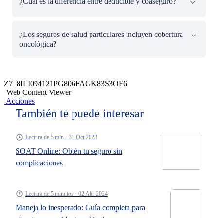
¿Cuál es la diferencia entre deducible y coaseguro?
contratar el seguro tienen restricciones. Es fundamental
revisar los términos del contrato y las declaraciones
juradas de salud.
El deducible es un monto fijo que pagas por cada evento,
¿Los seguros de salud particulares incluyen cobertura
mientras que el coaseguro es un porcentaje del costo total
oncológica?
de la atención que asume el asegurado.
La mayoría de los planes modernos incluyen protección
frente al cáncer, aunque el porcentaje de cobertura y las
Z7_8ILI094121PG806FAGK83S3OF6
clínicas disponibles varían según el plan elegido.
Web Content Viewer
Acciones
También te puede interesar
Lectura de 5 min · 31 Oct 2023
SOAT Online: Obtén tu seguro sin
complicaciones
Lectura de 5 minutos · 02 Abr 2024
Maneja lo inesperado: Guía completa para