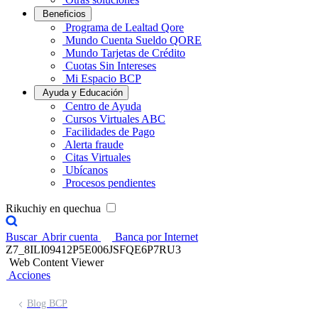
Beneficios
Programa de Lealtad Qore
Mundo Cuenta Sueldo QORE
Mundo Tarjetas de Crédito
Cuotas Sin Intereses
Mi Espacio BCP
Ayuda y Educación
Centro de Ayuda
Cursos Virtuales ABC
Facilidades de Pago
Alerta fraude
Citas Virtuales
Ubícanos
Procesos pendientes
Rikuchiy en quechua
Buscar
Abrir cuenta
Banca por Internet
Z7_8ILI09412P5E006JSFQE6P7RU3
Web Content Viewer
Acciones
Blog BCP