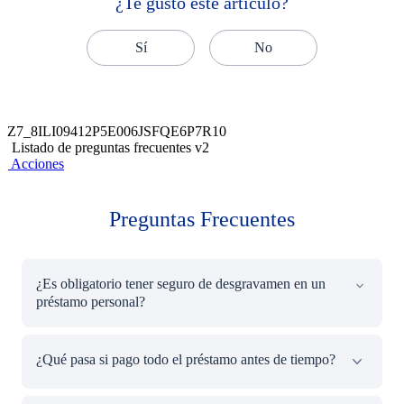
¿Te gustó este artículo?
Sí
No
Z7_8ILI09412P5E006JSFQE6P7R10
Listado de preguntas frecuentes v2
Acciones
Preguntas Frecuentes
¿Es obligatorio tener seguro de desgravamen en un
préstamo personal?
En la mayoría de bancos, sí. Pero puedes reemplazarlo
¿Qué pasa si pago todo el préstamo antes de tiempo?
con tu propio seguro si cumple los requisitos.