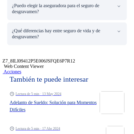
Puedes solicitar que se cancele el seguro. Algunas
¿Puedo elegir la aseguradora para el seguro de
aseguradoras devuelven el excedente.
desgravamen?
Sí, puedes hacerlo a través de un endoso, si tu entidad
¿Qué diferencias hay entre seguro de vida y de
financiera lo permite.
desgravamen?
El de vida entrega dinero a tus beneficiarios; el de
desgravamen paga la deuda directamente.
Z7_8ILI09412P5E006JSFQE6P7R12
Web Content Viewer
Acciones
También te puede interesar
Lectura de 5 min · 13 May 2024
Adelanto de Sueldo: Solución para Momentos
Difíciles
Lectura de 5 min · 17 Abr 2024