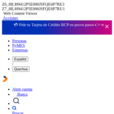
Z6_8ILI09412P5E006JSFQE6P7RE3
Z7_8ILI09412P5E006JSFQE6P7RU1
Web Content Viewer
Acciones
💳 Pide tu Tarjeta de Crédito BCP en pocos pasos 👉
Personas
PyMES
Empresas
Español
/
Quechua
Abrir cuenta
Banca
Buscar