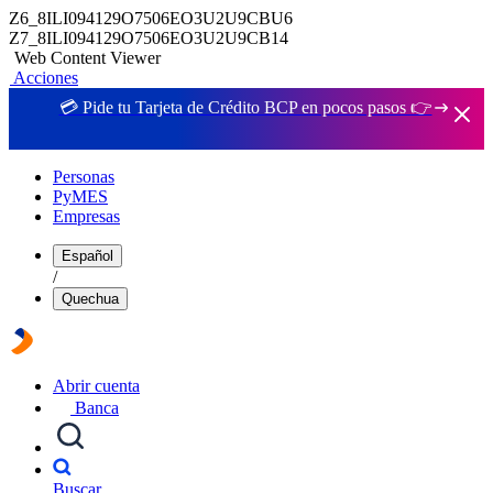
Z6_8ILI094129O7506EO3U2U9CBU6
Z7_8ILI094129O7506EO3U2U9CB14
Web Content Viewer
Acciones
💳 Pide tu Tarjeta de Crédito BCP en pocos pasos 👉
Personas
PyMES
Empresas
Español
/
Quechua
Abrir cuenta
Banca
Buscar