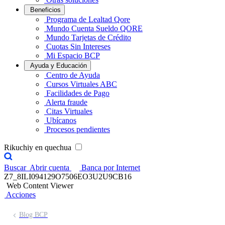
Beneficios
Programa de Lealtad Qore
Mundo Cuenta Sueldo QORE
Mundo Tarjetas de Crédito
Cuotas Sin Intereses
Mi Espacio BCP
Ayuda y Educación
Centro de Ayuda
Cursos Virtuales ABC
Facilidades de Pago
Alerta fraude
Citas Virtuales
Ubícanos
Procesos pendientes
Rikuchiy en quechua
Buscar
Abrir cuenta
Banca por Internet
Z7_8ILI094129O7506EO3U2U9CB16
Web Content Viewer
Acciones
Blog BCP