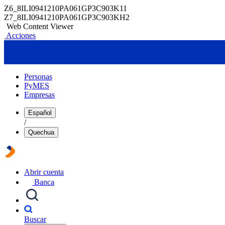
Z6_8ILI0941210PA061GP3C903K11
Z7_8ILI0941210PA061GP3C903KH2
Web Content Viewer
Acciones
Personas
PyMES
Empresas
Español
/
Quechua
Abrir cuenta
Banca
Buscar