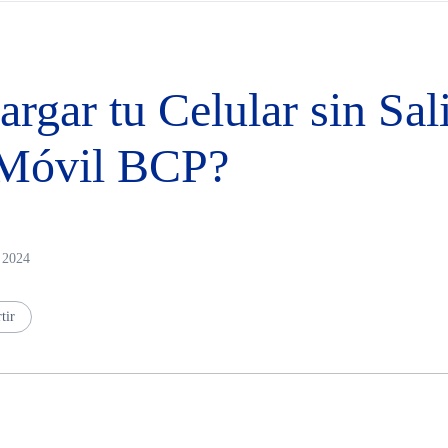
gar tu Celular sin Sal
 Móvil BCP?
n 2024
tir