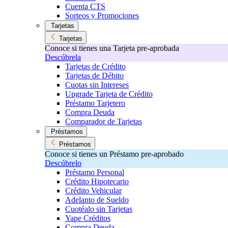
Cuenta CTS
Sorteos y Promociones
Tarjetas
Tarjetas
Conoce si tienes una Tarjeta pre-aprobada
Descúbrela
Tarjetas de Crédito
Tarjetas de Débito
Cuotas sin Intereses
Upgrade Tarjeta de Crédito
Préstamo Tarjetero
Compra Deuda
Comparador de Tarjetas
Préstamos
Préstamos
Conoce si tienes un Préstamo pre-aprobado
Descúbrelo
Préstamo Personal
Crédito Hipotecario
Crédito Vehicular
Adelanto de Sueldo
Cuotéalo sin Tarjetas
Yape Créditos
Compra Deuda