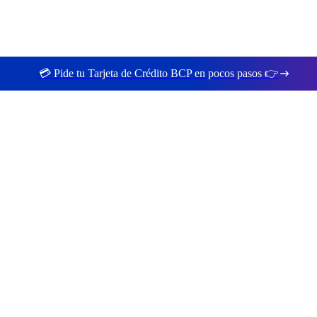
💳 Pide tu Tarjeta de Crédito BCP en pocos pasos 👉